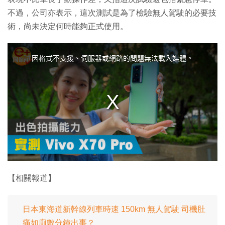
不過，公司亦表示，這次測試是為了檢驗無人駕駛的必要技
術，尚未決定何時能夠正式使用。
T
h
i
因格式不支援、伺服器或網路的問題無法載入媒體。
s
i
s
a
m
o
d
a
l
w
i
n
d
o
w
.
【相關報道】
日本東海道​​新幹線列車時速 150km 無人駕駛 司機肚
痛如廁數分鐘出事？