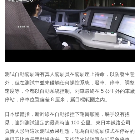
測試自動駕駛時有真人駕駛員在駕駛座上待命，以防發生意
外，但在測試中並未碰觸任何操控系統，發車、停車、調整
速度等，全都以自動系統控制。列車最終在 5 公里外的車廠
停站，停車位置偏差 8 厘米，屬目標範圍之內。
日本媒體指，新幹線在自動操控下運轉順暢，幾乎沒有搖
晃，達到測試設定的最高時速 100 公里。東日本鐵路公司
負責人形容這次測試效果理想，認為自動駕駛模式在停站的
表現不比車長手動操作差，又指這次試驗還包括緊急停車。