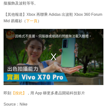
擬服飾及波鞋等等。
【其他報道】Xbox 再聯乘 Adidas 出波鞋 Xbox 360 Forum
Mid 易襯衫（
下一頁
）
T
h
i
因格式不支援、伺服器或網路的問題無法載入媒體。
s
i
s
a
m
o
d
a
l
w
i
n
d
o
w
.
即刻
【按此】
，用 App 睇更多產品開箱科技影片
Source：Nike