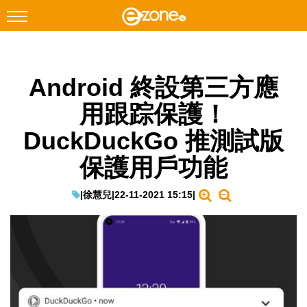
搜尋
Android 終設第三方應
Facebook
Instagram
用跟踪保護！
科技焦點
DuckDuckGo 推測試版
網絡生活
保護用戶功能
遊戲動漫
教學評測
|
徐慧兒
|
22-11-2021 15:15
|
EduTech
IT Times
生成式AI與雲端應用
Enterprise Digital Transformation