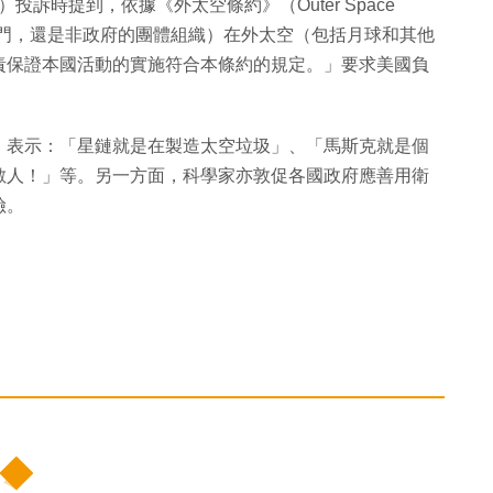
es）投訴時提到，依據《外太空條約》（Outer Space
府部門，還是非政府的團體組織）在外太空（包括月球和其他
責保證本國活動的實施符合本條約的規定。」要求美國負
，表示：「星鏈就是在製造太空垃圾」、「馬斯克就是個
敵人！」等。另一方面，科學家亦敦促各國政府應善用衛
險。