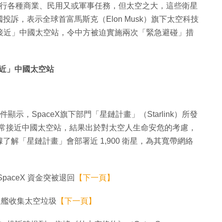
進行各種商業、民用又或軍事任務，但太空之大，這些衛星
訴，表示全球首富馬斯克（Elon Musk）旗下太空科技
距離接近」中國太空站，令中方被迫實施兩次「緊急避碰」措
接近」中國太空站
示，SpaceX旗下部門「星鏈計畫」（Starlink）所發
21 日非常接近中國太空站，結果出於對太空人生命安危的考慮，
解「星鏈計畫」會部署近 1,900 衛星，為其寬帶網絡
aceX 資金突被退回
【下一頁】
X 星艦收集太空垃圾
【下一頁】