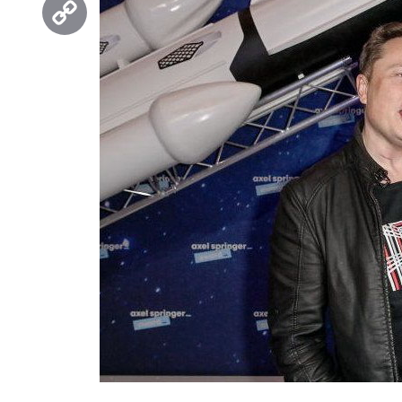
Copy
Link