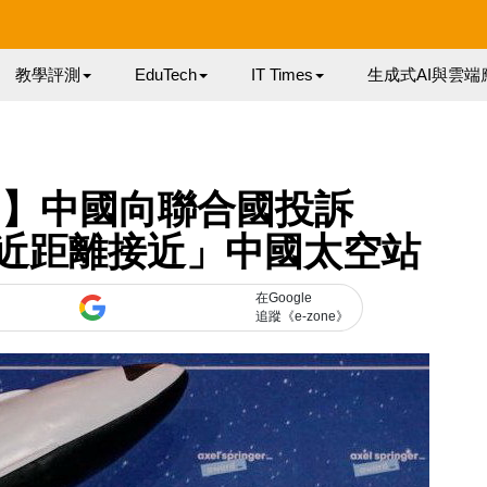
教學評測
EduTech
IT Times
生成式AI與雲端
？】中國向聯合國投訴
度「近距離接近」中國太空站
在Google
追蹤《e-zone》