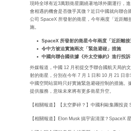
現時全球有近3萬顆衛星圍繞著地球外圍運行，
會相遇的機會是否微乎其微？近日中國就向聯合國投
公司 SpaceX 所發射的衛星，今年兩度「近
施。
SpaceX 所發射的衛星今年兩度「近距離
令中方被迫實施兩次「緊急避碰」措施
中國向聯合國依據《外太空條約》進行投訴
外媒報道，中國 12 月初提交予聯合國航天局的文件顯
射的衛星，分別在今年 7 月 1 日和 10 月 
中國空間站當時只好實施緊急避碰控制的措施。據了
提供服務，意味未來將有更多衛星升空。
【相關報道】【太空夢碎？】中國利歐集團投資 Sp
【相關報道】Elon Musk 搞宇宙清潔？Space