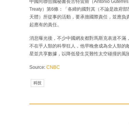
中國向聯合國秘書長古特雷斯（Antonio Guterr
Treaty）第6條：「各締約國對其（不論是政
天體）所從事的活動，要承擔國際責任，並應負
起應有的責任。
消息曝光後，不少中國網友都對馬斯克表達不滿
不在乎人類的科學狂人，他早晚會成為全人類的
星並共享數據，以降低發生災難性太空碰撞的風
Source:
CNBC
科技