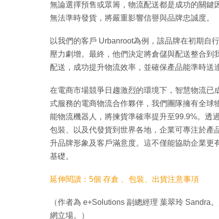
無論選擇預售或眾籌，物流配送都是成功的關鍵
無法準時發貨，將嚴重影響信譽與品牌忠誠度。
以我們的客戶 Urbanroot為例，該品牌在初
壓力劇增。最終，他們決定將倉儲與配送整合到
配送，成功提升物流效率，並確保產品能準時送
在電商市場競爭日趨激烈的環境下，智慧物流已
式服務的電商物流合作夥伴，我們團隊擁有全球
能物流機器人，將揀貨準確率提升至99.9%。透
包裝、以及代發貨到世界各地，企業可專注於產
升品牌形象及客戶滿意度。這不僅能協助企業更
基礎。
延伸閱讀：5個 存倉 、包裝、出貨注意事項
（作者為 e+Solutions 副總經理 葉翠玲 
網立場。）