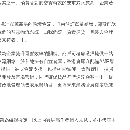
因素之一。消費者對於交貨時效的要求愈來愈高，企業若
期自行處理眾籌產品的跨境物流，但由於訂單量暴增，導致配送
我們的智慧物流系統，由我們統一負責揀貨、包裝與全球
達支持者手中。
成為企業提升運營效率的關鍵。商戶可考慮選擇提供一站
物流網絡，於各地擁有自置倉庫，香港倉庫亦配備AMR智
過提供一站式物流支援，包括空運/海運、倉儲管理、揀貨
品開發及市場營銷，同時確保貨品準時送達顧客手中，提
有效地管理預售或眾籌項目，更為未來業務發展奠定穩健
Sandra。題為編輯擬定。以上內容純屬作者個人意見，並不代表本