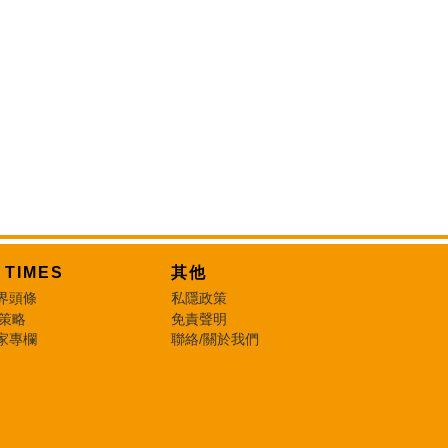
T TIMES
其他
界頭條
私隱政策
 策略
免責聲明
家專欄
聯絡/關於我們