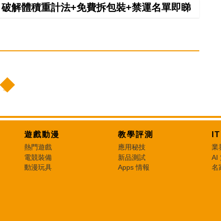
拼 破解體積重計法+免費拆包裝+禁運名單即睇
遊戲動漫
教學評測
I
熱門遊戲
應用秘技
業
電競裝備
新品測試
AI
動漫玩具
Apps 情報
名