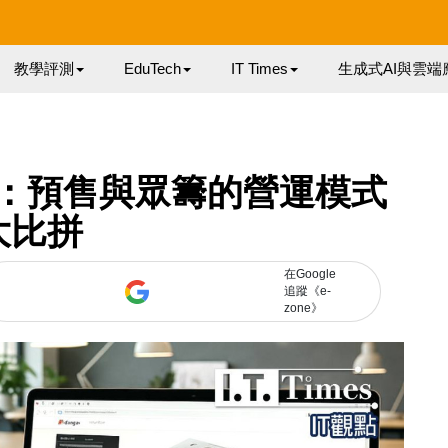
教學評測
EduTech
IT Times
生成式AI與雲端
略：預售與眾籌的營運模式
大比拼
在Google
追蹤《e-
zone》