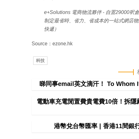
e+Solutions 電商物流夥伴 - 自置
制定最省時、省力、省成本的一站式網店物
快遞）
Source：ezone.hk
科技
睇同事email英文滴汗！ To Whom 
電動車充電閒置費貴電費10倍！拆隱
港幣兌台幣匯率 | 香港11間