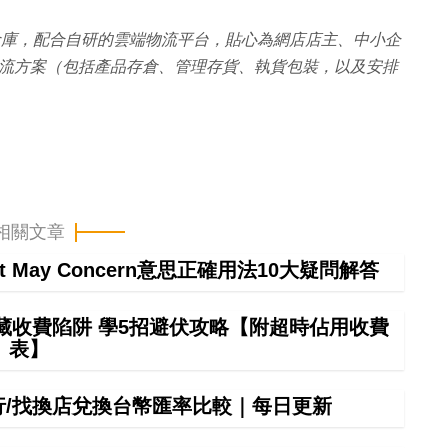
29000呎倉庫，配合自研的雲端物流平台，貼心為網店店主、中小企
流方案（包括產品存倉、管理存貨、執貨包裝，以及安排
相關文章
It May Concern意思正確用法10大疑問解答
藏收費陷阱 學5招避伏攻略【附超時佔用收費
表】
銀行/找換店兌換台幣匯率比較｜每日更新