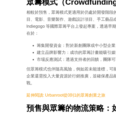
眾籌模式（Crowdfund
相較於預售，眾籌模式更適用於仍處於開發階段
目、電影、音樂製作、遊戲設計項目、手工藝品或社會
Indiegogo 等國際眾籌平台上發起專案，透
在於：
籌集開發資金：對於新創團隊或中小型企業
建立品牌影響力：成功的眾籌計畫能吸引媒
市場反應測試：透過支持者的回饋，團隊可
但眾籌模式也伴隨高風險，例如若未能達標，可
企業還需投入大量資源於行銷推廣，並確保產品
戰。
延伸閱讀: Urbanroot從0到1的眾籌創業之旅
預售與眾籌的物流策略：