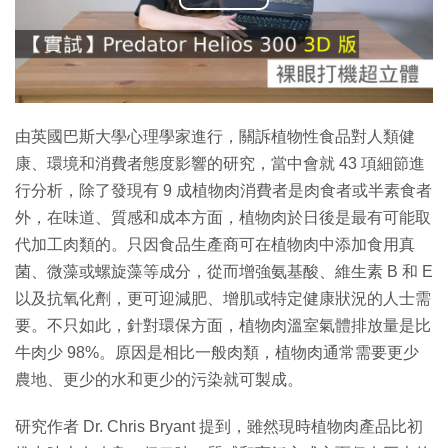
播
放
影
片
由英國巴斯大學心理學家進行，關訴植物性食品對人類健
康、環境和消費者態度影響的研究，當中會就 43 項細節進
行分析，除了發現有 9 成植物肉消費者是肉食者或半素食者
外，在味道、質感和成本方面，植物肉於日後是最有可能取
代加工肉類的。只因食品生產商可在植物肉中添加食用真
菌、微藻或螺旋藻等成分，從而增強氨基酸、維生素 B 和 E
以及抗氧化劑，更可迎減肥、增肌或特定健康狀況的人士需
要。不只如此，針對環保方面，植物肉溫室氣體排放量是比
牛肉少 98%。原因是相比一般肉類，植物肉通常需要更少
農地、更少的水和更少的污染就可製成。
研究作者 Dr. Chris Bryant 提到，雖然現時植物肉產品比初