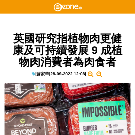
英國研究指植物肉更健
康及可持續發展 9 成植
物肉消費者為肉食者
|
蘇家華
|
28-09-2022 12:08
|