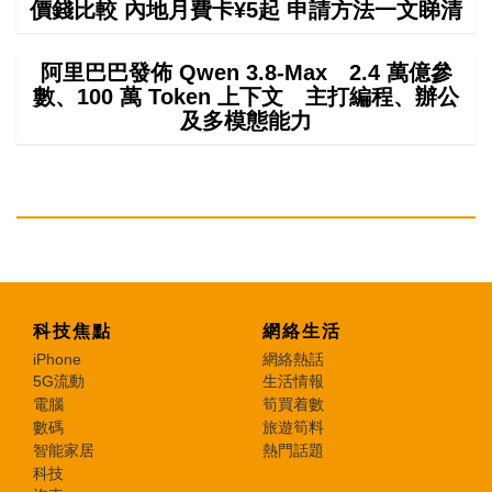
價錢比較 內地月費卡¥5起 申請方法一文睇清
阿里巴巴發佈 Qwen 3.8-Max 2.4 萬億參
數、100 萬 Token 上下文 主打編程、辦公
及多模態能力
科技焦點
網絡生活
iPhone
網絡熱話
5G流動
生活情報
電腦
筍買着數
數碼
旅遊筍料
智能家居
熱門話題
科技