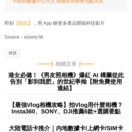
Kakao數據中心火災 韓國全民經歷混亂周末
即刻
【按此】
，用 App 睇更多產品開箱科技影片
Source：ezone.hk
科技
相關文章
港女必備！《男友照相機》爆紅 AI 構圖從此
告別「影到我肥」的世紀爭拗【附免費使用
連結】
【最強Vlog相機攻略】拍Vlog用什麼相機？
Insta360、SONY、DJI推薦6款+選購要點
大陸電話卡推介｜內地數據卡/上網卡/SIM卡