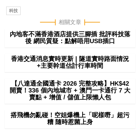
科技
相關文章
內地客不滿香港酒店提供三腳插 批評科技落
後 網民質疑：點解唔用USB插口
香港交通消息實時更新 | 隧道實時路面情況
+主要幹道估計行車時間
【八達通全國通卡 2026 完整攻略】HK$42
開賣！336 個內地城市 + 澳門一卡通行 7 大
賣點 + 增值 / 儲值上限懶人包
搭飛機勿亂碰！空姐爆機上「呢樣嘢」超污
糟 隨時惹菌上身