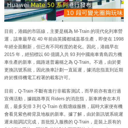
放
影
片
目前，港鐵的市區線，主要是稱為 M-Train 的現代化列車營
運，該車最早在 40 年前由英國都城嘉慕生產，即使在 1998
年經全面翻新，但已有不同程度的老化。因此，港鐵早在
2015 年，經招標以 60 億購入共 93 列中國南車青島四方機
車生產的新車，鐵路迷普遍稱之為 Q-Train。不過，由於要
更換訊號系統，因此換車計劃一直延遲，據消息指直到近期
終於獲得機電工程署的載客許可。
目前，Q-Train 不斷有進行非載客測試，而早前亦有進行過
宣傳活動，據鐵路專頁 Riders 的消息指，新車將會在本月
底，最多安排 3 列 Q-Train 在觀塘線服務，屆時大家便有機
會看見紫色椅背及地板的新車。據了解，由於新訊號系統遲
遲未能調試完成，首批投入服務的 Q-Train，是裝上原有的