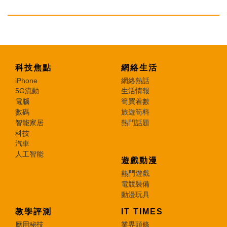
科技焦點
網絡生活
iPhone
網絡熱話
5G流動
生活情報
電腦
筍買着數
數碼
旅遊筍料
智能家居
熱門話題
科技
汽車
人工智能
遊戲動漫
熱門遊戲
電競裝備
動漫玩具
教學評測
IT TIMES
應用秘技
業界頭條