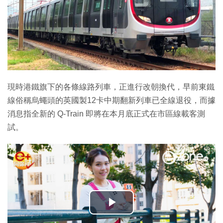
現時港鐵旗下的各條線路列車，正進行改朝換代，早前東鐵
線俗稱烏蠅頭的英國製12卡中期翻新列車已全線退役，而據
消息指全新的 Q-Train 即將在本月底正式在市區線載客測
試。
播