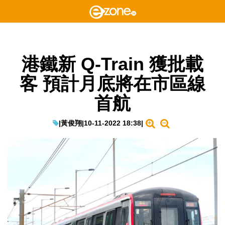
港鐵新 Q-Train 獲批載
客 預計月底將在市區線
首航
|
黃俊翔
|
10-11-2022 18:38
|