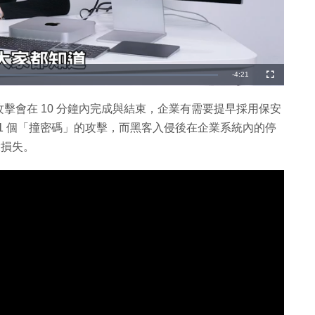
剩
-
4:21
全
螢
幕
餘
擊會在 10 分鐘內完成與結束，企業有需要提早採用保安
時
21 個「撞密碼」的攻擊，而黑客入侵後在企業系統內的停
間
大損失。