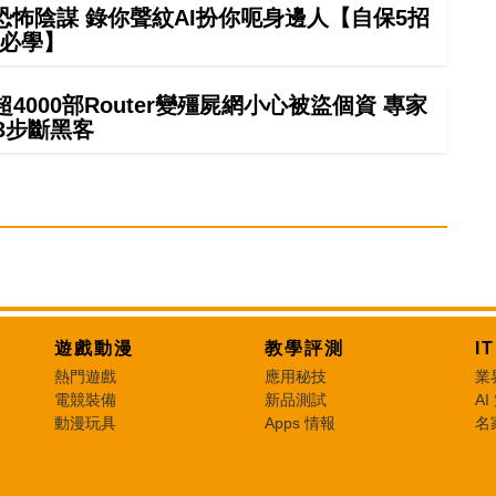
怖陰謀 錄你聲紋AI扮你呃身邊人【自保5招
必學】
000部Router變殭屍網小心被盜個資 專家
3步斷黑客
遊戲動漫
教學評測
I
熱門遊戲
應用秘技
業
電競裝備
新品測試
AI
動漫玩具
Apps 情報
名