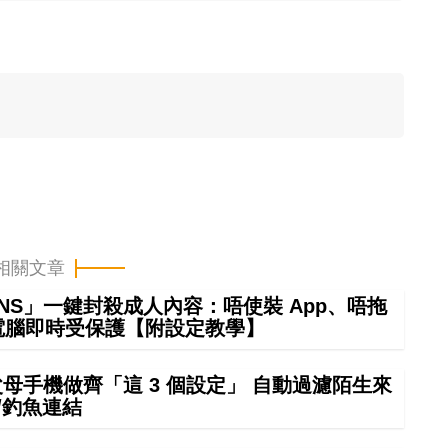
相關文章
庭 DNS」一鍵封殺成人內容：唔使裝 App、唔拖
/電腦即時受保護【附設定教學】
幫父母手機做齊「這 3 個設定」 自動過濾陌生來
/釣魚連結