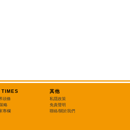
T TIMES
其他
界頭條
私隱政策
 策略
免責聲明
家專欄
聯絡/關於我們