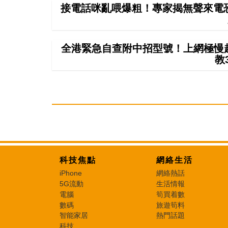
接電話咪亂喂爆粗！專家揭無聲來電恐
全港緊急自查附中招型號！上網極慢超4
教
科技焦點
網絡生活
iPhone
網絡熱話
5G流動
生活情報
電腦
筍買着數
數碼
旅遊筍料
智能家居
熱門話題
科技