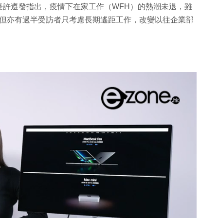
長許遵發指出，疫情下在家工作（WFH）的熱潮未退，雖
公，但亦有過半受訪者只考慮長期遙距工作，改變以往企業部