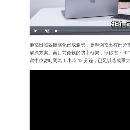
載
播
開
入
放
啟
完
音
畢
效
:
他指出黑客服務化已成趨勢，更舉例指出有部分攻
1
2
解決方案。而目前微軟的防衛框架，每秒擋下 9
.
4
1
留中位數時間為 1 小時 42 分鐘，已足以造成重
%