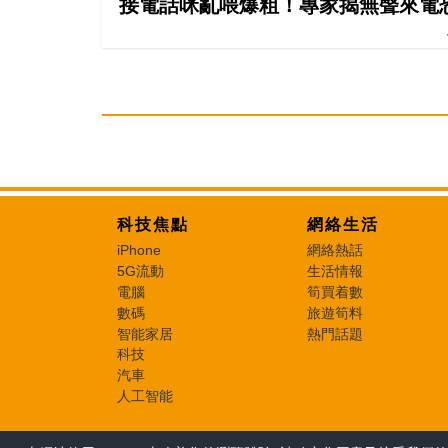
接電話咪亂喂爆粗！專家揭無聲來電恐
科技焦點
網絡生活
iPhone
網絡熱話
5G流動
生活情報
電腦
筍買着數
數碼
旅遊筍料
智能家居
熱門話題
科技
汽車
人工智能