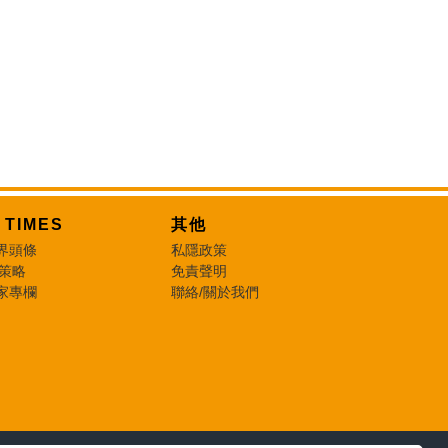
T TIMES
其他
界頭條
私隱政策
 策略
免責聲明
家專欄
聯絡/關於我們