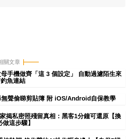
相關文章
幫父母手機做齊「這 3 個設定」 自動過濾陌生來
/釣魚連結
偷睇剪貼簿 附 iOS/Android自保教學
夠？專家揭私密照殘留真相：黑客1分鐘可還原【換
必做這步驟】