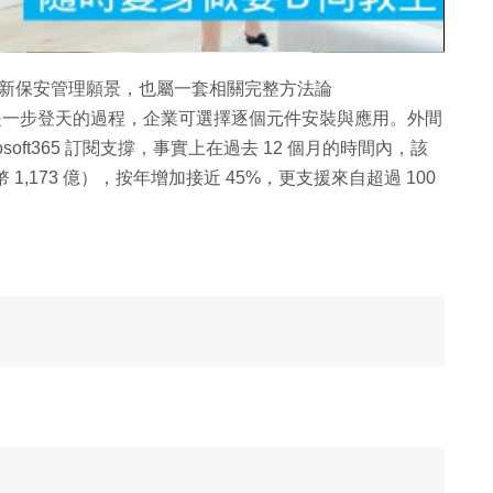
屬於較新保安管理願景，也屬一套相關完整方法論
這不是一步登天的過程，企業可選擇逐個元件安裝與應用。外間
osoft365 訂閱支撐，事實上在過去 12 個月的時間內，該
1,173 億），按年增加接近 45%，更支援來自超過 100