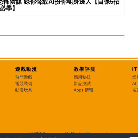
怖陰謀 錄你聲紋AI扮你呃身邊人【自保5招
必學】
遊戲動漫
教學評測
I
熱門遊戲
應用秘技
業
電競裝備
新品測試
AI
動漫玩具
Apps 情報
名
© 2026 e-zone. All Rights Reserved.