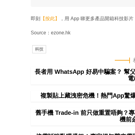
即刻
【按此】
，用 App 睇更多產品開箱科技影片
Source：ezone.hk
科技
長者用 WhatsApp 好易中騙案？ 
電
複製貼上藏洩密危機！熱門App驚爆無聲
舊手機 Trade-in 前只做重置唔
機前