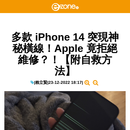
多款 iPhone 14 突現神
秘橫線！Apple 竟拒絕
維修？！【附自救方
法】
|
賴立賢
|
23-12-2022 18:17
|