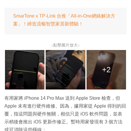
SmarTone x TP-Link 合推「All-in-One網絡解決方
案」！締造流暢智慧家居新體驗！
↓點擊圖片放大↓
+2
有用家將 iPhone 14 Pro Max 送到 Apple Store 檢查，但
Apple 未有進行硬件維修。因為，據用家從 Apple 得到的回
覆，指這問題與硬件無關，相信只是 iOS 軟件問題，並表
示稍後會推出 iOS 更新作修正。暫時用家發現有 3 個方法
或可消除這些橫線：