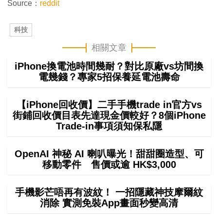
Source：
reddit
科技
相關文章
iPhone換電池時間幾耐？對比原廠vs坊間換
電幾錢？專家5招保養延電池壽命
【iPhone回收價】二手手機trade in官方vs
街鋪回收價目表先達現金價較好？8個iPhone
Trade-in事項須知保私隱
OpenAI 神秘 AI 喇叭曝光！甜甜圈造型、可
移動零件 售價或逾 HK$3,000
手機影芒唔再有波紋！ 一招隱藏神技摩爾紋
消除 實測免裝App畫面秒變高清