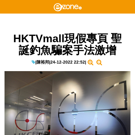
HKTVmall現假專頁 聖
誕釣魚騙案手法激增
|
陳裕邦
|
24-12-2022 22:52
|