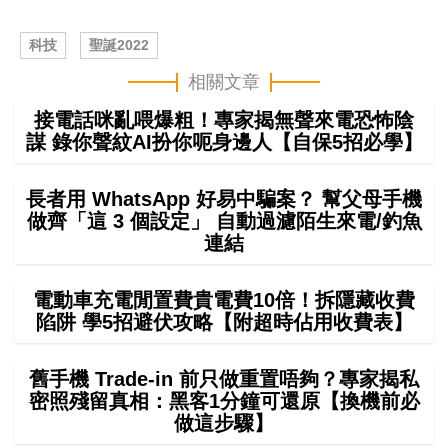
科技
聖誕2022
相關文章
接電話咪亂喂爆粗！專家揭無聲來電恐怖陰
謀 錄你聲紋AI扮你呃身邊人【自保5招必學】
長者用 WhatsApp 好易中騙案？ 幫父母手機
做齊「這 3 個設定」 自動過濾陌生來電/釣魚
連結
電動車充電閒置費貴電費10倍！拆隱藏收費
陷阱 學5招避伏攻略【附超時佔用收費表】
舊手機 Trade-in 前只做重置唔夠？專家揭私
密照殘留真相：黑客1分鐘可還原【換機前必
做這步驟】