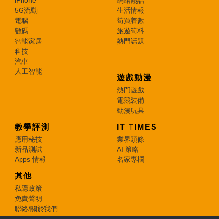
iPhone
網絡熱話
5G流動
生活情報
電腦
筍買着數
數碼
旅遊筍料
智能家居
熱門話題
科技
汽車
人工智能
遊戲動漫
熱門遊戲
電競裝備
動漫玩具
教學評測
IT TIMES
應用秘技
業界頭條
新品測試
AI 策略
Apps 情報
名家專欄
其他
私隱政策
免責聲明
聯絡/關於我們