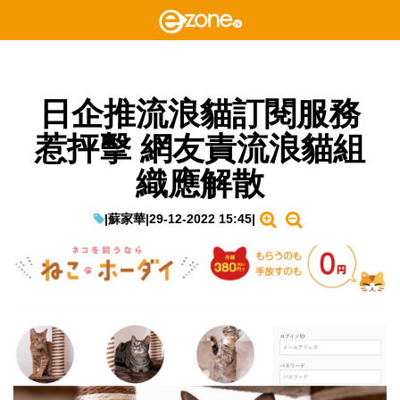
日企推流浪貓訂閱服務
惹抨擊 網友責流浪貓組
織應解散
|
蘇家華
|
29-12-2022 15:45
|