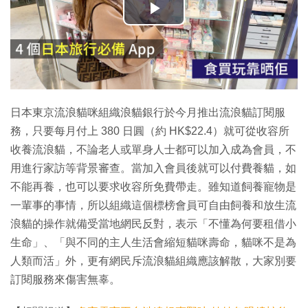
播
放
影
片
日本東京流浪貓咪組織浪貓銀行於今月推出流浪貓訂閱服
務，只要每月付上 380 日圓（約 HK$22.4）就可從收容所
收養流浪貓，不論老人或單身人士都可以加入成為會員，不
用進行家訪等背景審查。當加入會員後就可以付費養貓，如
不能再養，也可以要求收容所免費帶走。雖知道飼養寵物是
一輩事的事情，所以組織這個標榜會員可自由飼養和放生流
浪貓的操作就備受當地網民反對，表示「不懂為何要租借小
生命」、「與不同的主人生活會縮短貓咪壽命，貓咪不是為
人類而活」外，更有網民斥流浪貓組織應該解散，大家別要
訂閱服務來傷害無辜。