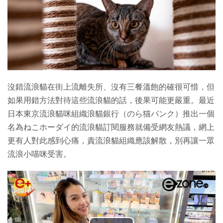
沒錯流浪貓在街上流離失所、沒有三餐溫飽的確很可惜，但
如果用錯方法對待這些流浪貓的話，後果可能更嚴重。最近
日本東京流浪貓咪組織浪貓銀行（のら猫バンク）推出一個
名為ねこホーダイ的流浪貓訂閱服務就備受網友熱議，網上
更有人對此感到心痛，責流浪貓組織應該解散，別再讓一眾
流浪小喵咪受害。