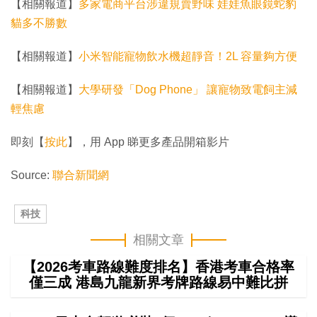
【相關報道】
多家電商平台涉違規賣野味 娃娃魚眼鏡蛇豹
貓多不勝數
【相關報道】
小米智能寵物飲水機超靜音！2L 容量夠方便
【相關報道】
大學研發「Dog Phone」 讓寵物致電飼主減
輕焦慮
即刻【
按此
】，用 App 睇更多產品開箱影片
Source:
聯合新聞網
科技
相關文章
【2026考車路線難度排名】香港考車合格率
僅三成 港島九龍新界考牌路線易中難比拼