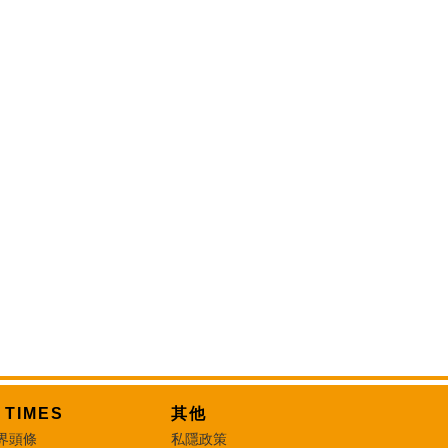
T TIMES
其他
界頭條
私隱政策