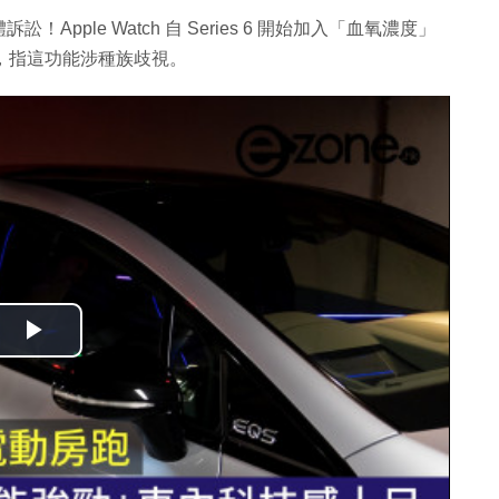
體訴訟！Apple Watch 自 Series 6 開始加入「血氧濃度」
訟，指這功能涉種族歧視。
播
放
影