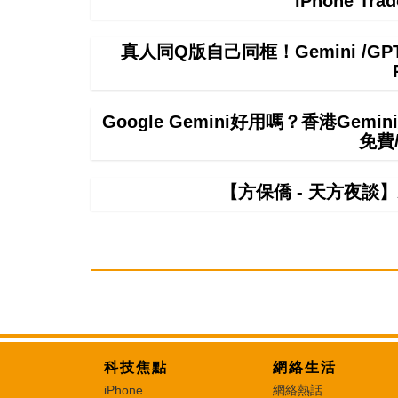
iPhone T
真人同Q版自己同框！Gemini /
Google Gemini好用嗎？香港Ge
免費
【方保僑 - 天方夜談
科技焦點
網絡生活
iPhone
網絡熱話