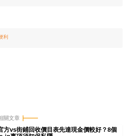
作便利
相關文章
 in官方vs街鋪回收價目表先達現金價較好？8個