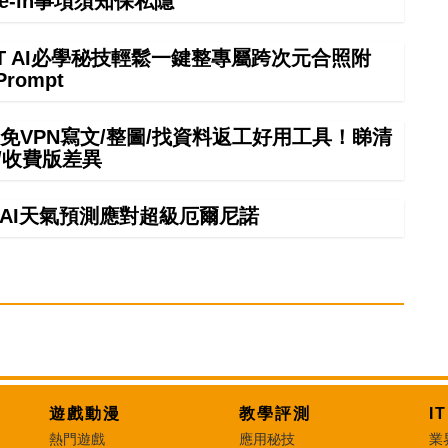
rade-in事項須知保私隱
GPT AI必學秘技輕鬆一鍵整專屬跨次元合照附
Prompt
mini免VPN寫文/整圖/找資料返工好用工具！睇清
/收費版差異
】AI天氣預測應對超級厄爾尼諾
遊戲動漫
教學評測
I
熱門遊戲
應用秘技
業