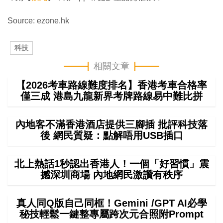
Source: ezone.hk
科技
相關文章
【2026考車路線難度排名】香港考車合格率
僅三成 港島九龍新界考牌路線易中難比拼
內地客不滿香港酒店提供三腳插 批評科技落
後 網民質疑：點解唔用USB插口
北上熱話1秒認出香港人！一個「好習慣」震
撼深圳商場 內地網民激讚有秩序
真人同Q版自己同框！Gemini /GPT AI必學
秘技輕鬆一鍵整專屬跨次元合照附Prompt