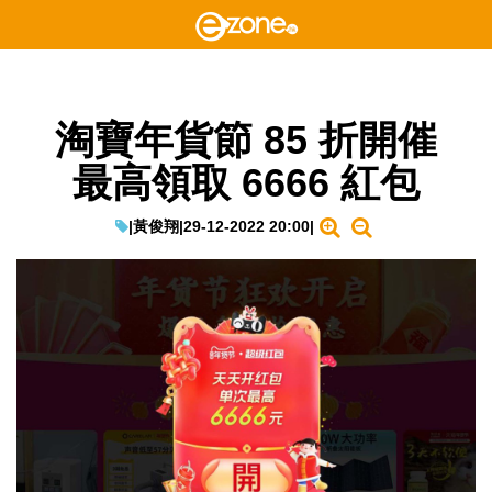
淘寶年貨節 85 折開催
最高領取 6666 紅包
|
黃俊翔
|
29-12-2022 20:00
|