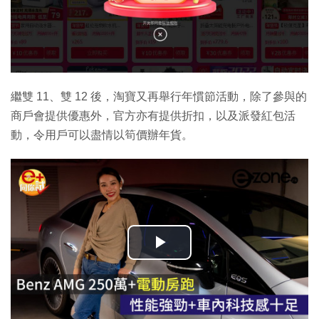
繼雙 11、雙 12 後，淘寶又再舉行年慣節活動，除了參與的
商戶會提供優惠外，官方亦有提供折扣，以及派發紅包活
動，令用戶可以盡情以筍價辦年貨。
播
放