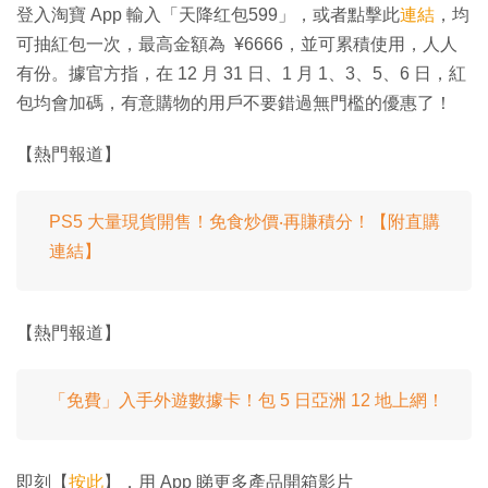
登入淘寶 App 輸入「天降红包599」，或者點擊此
連結
，均
可抽紅包一次，最高金額為 ¥6666，並可累積使用，人人
有份。據官方指，在 12 月 31 日、1 月 1、3、5、6 日，紅
包均會加碼，有意購物的用戶不要錯過無門檻的優惠了！
【熱門報道】
PS5 大量現貨開售！免食炒價‧再賺積分！【附直購
連結】
【熱門報道】
「免費」入手外遊數據卡！包 5 日亞洲 12 地上網！
即刻【
按此
】，用 App 睇更多產品開箱影片