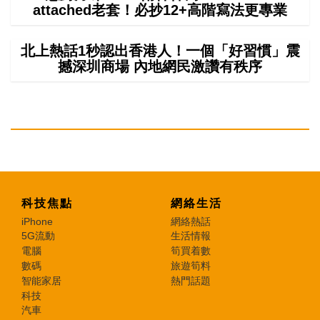
attached老套！必抄12+高階寫法更專業
北上熱話1秒認出香港人！一個「好習慣」震
撼深圳商場 內地網民激讚有秩序
科技焦點
網絡生活
iPhone
網絡熱話
5G流動
生活情報
電腦
筍買着數
數碼
旅遊筍料
智能家居
熱門話題
科技
汽車