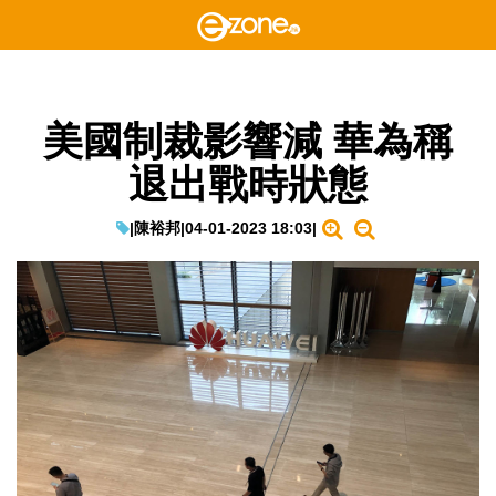
美國制裁影響減 華為稱
退出戰時狀態
|
陳裕邦
|
04-01-2023 18:03
|