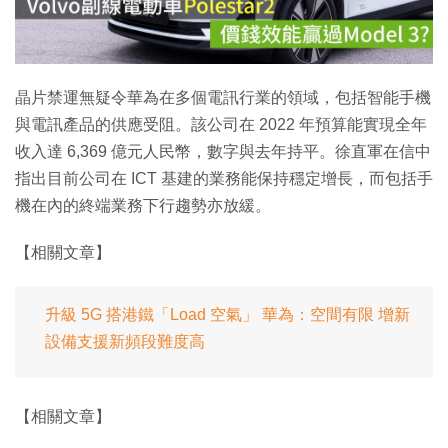
放
影
片
晶片禁運無疑令華為在多個電訊行業的領域，包括智能手機
與電訊產品的供應受阻。該公司在 2022 年預算能實現全年
收入達 6,369 億元人民幣，數字與去年持平。徐直軍在信中
指出目前公司在 ICT 基建的業務能保持穩定增長，而包括手
機在內的終端業務下行趨勢亦放緩。
【相關文章】
升級 5G 搭港鐵「Load 空氣」 華為：空間有限 增新
設備支援新頻段難度高
【相關文章】