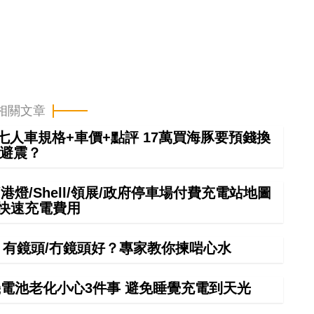
相關文章
6七人車規格+車價+點評 17萬買海豚要預錢換
避震？
港燈/Shell/領展/政府停車場付費充電站地圖
中快速充電費用
手！有鏡頭/冇鏡頭好？專家教你揀啱心水
電池老化小心3件事 避免睡覺充電到天光