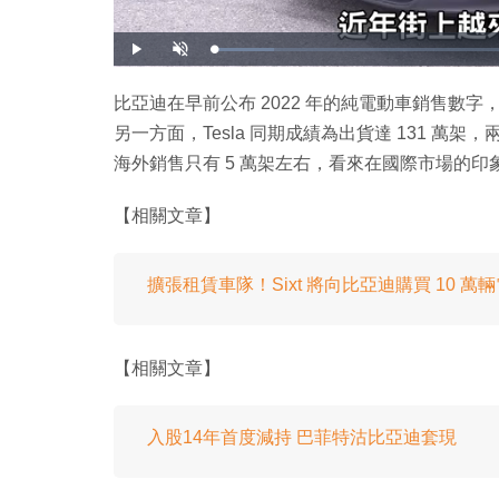
載
播
開
入
放
啟
完
音
畢
效
:
比亞迪在早前公布 2022 年的純電動車銷售數字，全年
9
.
另一方面，Tesla 同期成績為出貨達 131 萬
5
6
%
海外銷售只有 5 萬架左右，看來在國際市場的
【相關文章】
擴張租賃車隊！Sixt 將向比亞迪購買 10 萬
【相關文章】
入股14年首度減持 巴菲特沽比亞迪套現