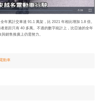
剩
-
5:39
全
螢
幕
餘
累計交車達 91.1 萬架，比 2021 年相比增加 1.8 倍。
時
架，兩者差距只有 40 多萬。不過的數字統計上，比亞迪的全年
間
印象與銷售推廣上仍需努力。
輛電動車