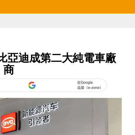
a 比亞迪成第二大純電車廠
商
在Google
追蹤《e-zone》