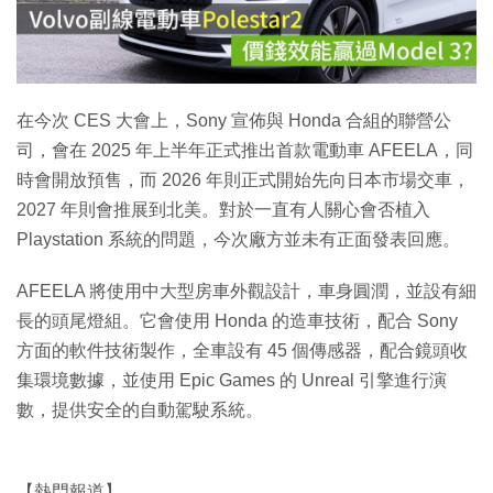
放
影
片
在今次 CES 大會上，Sony 宣佈與 Honda 合組的聯營公
司，會在 2025 年上半年正式推出首款電動車 AFEELA，同
時會開放預售，而 2026 年則正式開始先向日本市場交車，
2027 年則會推展到北美。對於一直有人關心會否植入
Playstation 系統的問題，今次廠方並未有正面發表回應。
AFEELA 將使用中大型房車外觀設計，車身圓潤，並設有細
長的頭尾燈組。它會使用 Honda 的造車技術，配合 Sony
方面的軟件技術製作，全車設有 45 個傳感器，配合鏡頭收
集環境數據，並使用 Epic Games 的 Unreal 引擎進行演
數，提供安全的自動駕駛系統。
【熱門報道】