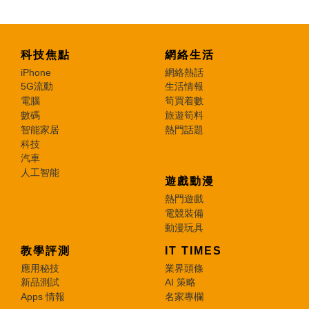
科技焦點
網絡生活
iPhone
網絡熱話
5G流動
生活情報
電腦
筍買着數
數碼
旅遊筍料
智能家居
熱門話題
科技
汽車
人工智能
遊戲動漫
熱門遊戲
電競裝備
動漫玩具
教學評測
IT TIMES
應用秘技
業界頭條
新品測試
AI 策略
Apps 情報
名家專欄