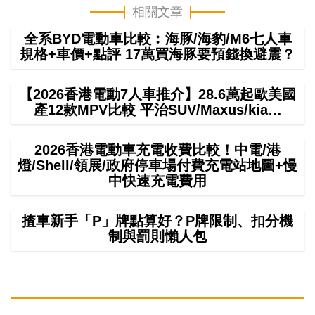
相關文章
全系BYD電動車比較︰海豚/海豹/M6七人車
規格+車價+點評 17萬買海豚要預錢換避震？
【2026香港電動7人車推介】28.6萬起歐美國
產12款MPV比較 平治SUV/Maxus/kia…
2026香港電動車充電收費比較！中電/港
燈/Shell/領展/政府停車場付費充電站地圖+慢
中快速充電費用
揸車新手「P」牌點算好？P牌限制、扣分機
制與罰則懶人包