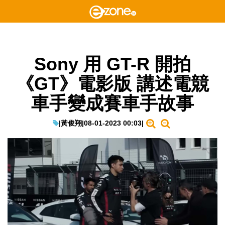
Sony 用 GT-R 開拍
《GT》電影版 講述電競
車手變成賽車手故事
|
黃俊翔
|
08-01-2023 00:03
|