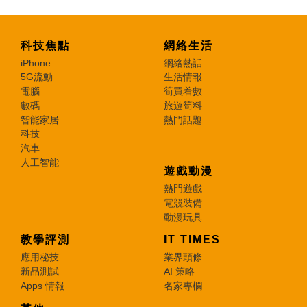
科技焦點
網絡生活
iPhone
網絡熱話
5G流動
生活情報
電腦
筍買着數
數碼
旅遊筍料
智能家居
熱門話題
科技
汽車
人工智能
遊戲動漫
熱門遊戲
電競裝備
動漫玩具
教學評測
IT TIMES
應用秘技
業界頭條
新品測試
AI 策略
Apps 情報
名家專欄