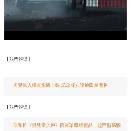
【熱門報道】
男兒當入樽電影版上映 記念版八達通限量開售
【熱門報道】
信和推《男兒當入樽》限量珍藏版禮品！超巨型幕牆