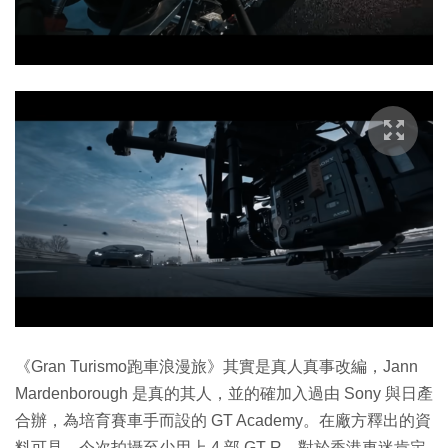
《Gran Turismo跑車浪漫旅》其實是真人真事改編，Jann
Mardenborough 是真的其人，並的確加入過由 Sony 與日產
合辦，為培育賽車手而設的 GT Academy。在廠方釋出的資
料可見，今次拍攝至少用上 4 部 GT-R，對於香港車迷肯定