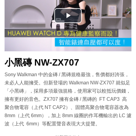
播
放
影
小黑磚 NW-ZX707
片
Sony Walkman 中的金磚 / 黑磚規格最強，售價都好誇張，
未必人人能擁受。但新登場的 Walkman NW-ZX707 就似足
「小黑磚」，採用多項最強規格，使用家可以較抵玩價錢，
擁有更好的音色。ZX707 擁有金磚 / 黑磚的 FT CAP3 高
聚合物電容（上代 NT CAP2）、固體高聚合物電容器改為
8mm（上代 6mm），加上 8mm 線圈的作耳機輸出的 LC 濾
波（上代 6mm）等配置聲音表現大大提聲。