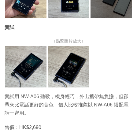
實試
↓點擊圖片放大↓
實試用 NW-A06 聽歌，機身輕巧，外出攜帶無負擔，但卻
帶來比電話更好的音色，個人比較推薦以 NW-A06 搭配電
話一齊用。
售價：HK$2,690