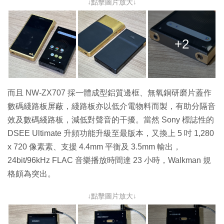
↓點擊圖片放大↓
+2
而且 NW-ZX707 採一體成型鋁質邊框、無氧銅研磨片蓋作
數碼綫路板屏蔽，綫路板亦以低介電物料而製，有助分隔音
效及數碼綫路板，減低對聲音的干擾。當然 Sony 標誌性的
DSEE Ultimate 升頻功能升級至最版本，又換上 5 吋 1,280
x 720 像素素、支援 4.4mm 平衡及 3.5mm 輸出，
24bit/96kHz FLAC 音樂播放時間達 23 小時，Walkman 規
格頗為突出。
↓點擊圖片放大↓