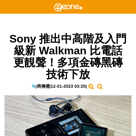
Sony 推出中高階及入門
級新 Walkman 比電話
更靚聲！多項金磚黑磚
技術下放
|
周傳禮
|
12-01-2023 03:25
|