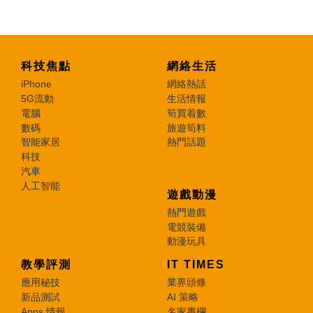
科技焦點
網絡生活
iPhone
網絡熱話
5G流動
生活情報
電腦
筍買着數
數碼
旅遊筍料
智能家居
熱門話題
科技
汽車
人工智能
遊戲動漫
熱門遊戲
電競裝備
動漫玩具
教學評測
IT TIMES
應用秘技
業界頭條
新品測試
AI 策略
Apps 情報
名家專欄