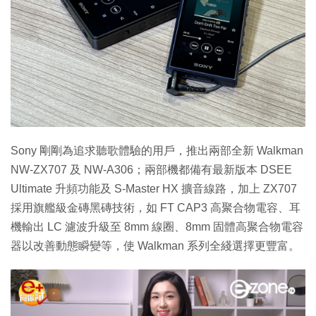
Sony 剛剛為追求聽歌體驗的用戶，推出兩部全新 Walkman
NW-ZX707 及 NW-A306；兩部機都備有最新版本 DSEE
Ultimate 升頻功能及 S-Master HX 擴音線路，加上 ZX707
採用旗艦級金磚黑磚技術，如 FT CAP3 高聚合物電容、耳
機輸出 LC 濾波升級至 8mm 線圈、8mm 固體高聚合物電容
器以改善動態瞬變等，使 Walkman 系列全綫選擇更豐富。