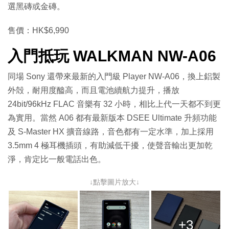
選黑磚或金磚。
售價：HK$6,990
入門抵玩 WALKMAN NW-A06
同場 Sony 還帶來最新的入門級 Player NW-A06，換上鋁製
外殻，耐用度醠高，而且電池續航力提升，播放
24bit/96kHz FLAC 音樂有 32 小時，相比上代一天都不到更
為實用。當然 A06 都有最新版本 DSEE Ultimate 升頻功能
及 S-Master HX 擴音線路，音色都有一定水準，加上採用
3.5mm 4 極耳機插頭，有助減低干擾，使聲音輸出更加乾
淨，肯定比一般電話出色。
↓點擊圖片放大↓
+3