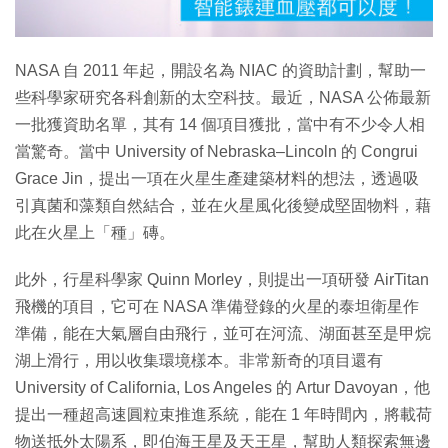
影
片
NASA 自 2011 年起，開設名為 NIAC 的資助計劃，幫助一
些科學家研究各科創新的太空科技。最近，NASA 公佈最新
一批獲資助名單，其有 14 個項目獲批，當中有不少令人相
當驚奇。當中 University of Nebraska–Lincoln 的 Congrui
Grace Jin，提出一項在火星生產建築材料的想法，透過吸
引真菌和藻類自然結合，並在火星風化後變成堅固物料，藉
此在火星上「種」磚。
此外，行星科學家 Quinn Morley，則提出一項研發 AirTitan
飛機的項目，它可在 NASA 準備登錄的火星的泰坦衛星作
準備，能在大氣層自由飛行，並可在河流、湖面甚至是甲烷
湖上滑行，用以收集環境樣本。非常新奇的項目還有
University of California, Los Angeles 的 Artur Davoyan，他
提出一種超高速圓粒束推進系統，能在 1 年時間內，將載荷
物送抵外太陽系，即伯海王星及天王星，幫助人類探索無邊