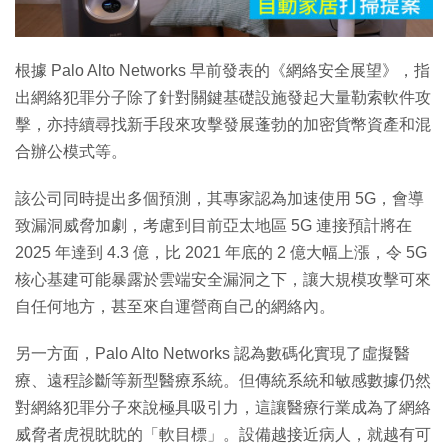
影
片
根據 Palo Alto Networks 早前發表的《網絡安全展望》，指
出網絡犯罪分子除了針對關鍵基礎設施發起大量勒索軟件攻
擊，亦持續尋找新手段來攻擊發展蓬勃的加密貨幣資產和混
合辦公模式等。
該公司同時提出多個預測，其專家認為加速使用 5G，會導
致漏洞威脅加劇，考慮到目前亞太地區 5G 連接預計將在
2025 年達到 4.3 億，比 2021 年底的 2 億大幅上漲，令 5G
核心基建可能暴露於雲端安全漏洞之下，讓大規模攻擊可來
自任何地方，甚至來自運營商自己的網絡內。
另一方面，Palo Alto Networks 認為數碼化實現了虛擬醫
療、遠程診斷等新型醫療系統。但傳統系統和敏感數據仍然
對網絡犯罪分子來說極具吸引力，這讓醫療行業成為了網絡
威脅者虎視眈眈的「軟目標」。設備越接近病人，就越有可