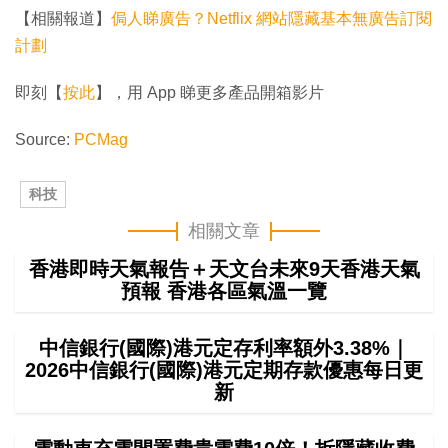
【相關報道】
侷人睇廣告？Netflix 網站隱藏基本無廣告訂閱
計劃
即刻【
按此
】，用 App 睇更多產品開箱影片
Source:
PCMag
科技
相關文章
香港即時天氣報告＋天文台未來9天香港天氣
預報 香港各區氣溫一覽
中信銀行(國際)港元定存利率額外3.38%｜
2026中信銀行(國際)港元定期存款優惠每日更
新