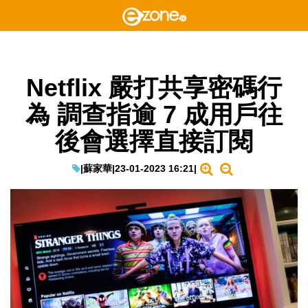
Netflix 嚴打共享密碼行
為 調查指逾 7 成用戶往
後會選擇直接訂閱
|
蘇家華
|
23-01-2023 16:21
|