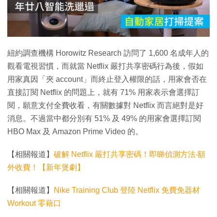
放
影
片
紐約調查機構 Horowitz Research 訪問了 1,600 名成年人的
觀看電視習慣，而就當 Netflix 嚴打共享密碼行為後，假如
用家真因「夾 account」而終止登入權限的話，用家會否在
直接訂閱 Netflix 的問題上，就有 71% 用家表示會選擇訂
閱，願意支付全費收看，有關數據對 Netflix 而言絕對是好
消息。不過當中都分別有 51% 及 49% 的用家會選擇訂閱
HBO Max 及 Amazon Prime Video 的。
【相關報道】
破解 Netflix 嚴打共享密碼！即睇偵測方法‧額
外收費！【新年煲劇】
【相關報道】
Nike Training Club 登陸 Netflix 免費免器材
Workout 零藉口