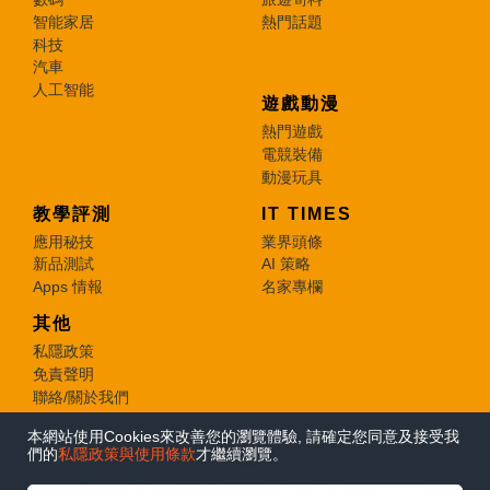
智能家居
熱門話題
科技
汽車
人工智能
遊戲動漫
熱門遊戲
電競裝備
動漫玩具
教學評測
IT TIMES
應用秘技
業界頭條
新品測試
AI 策略
Apps 情報
名家專欄
其他
私隱政策
免責聲明
聯絡/關於我們
本網站使用Cookies來改善您的瀏覽體驗, 請確定您同意及接受我
© 2026 e-zone. All Rights Reserved.
們的
私隱政策與使用條款
才繼續瀏覽。