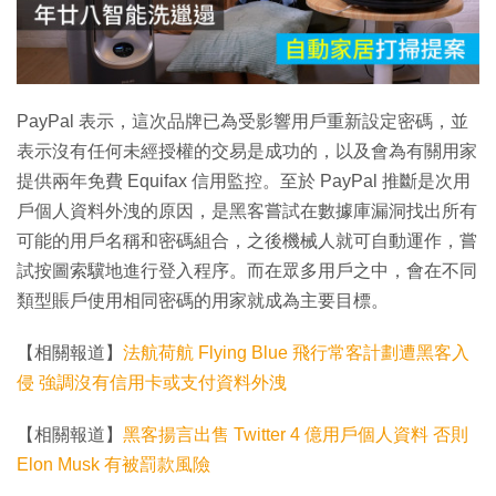
放
影
片
PayPal 表示，這次品牌已為受影響用戶重新設定密碼，並
表示沒有任何未經授權的交易是成功的，以及會為有關用家
提供兩年免費 Equifax 信用監控。至於 PayPal 推斷是次用
戶個人資料外洩的原因，是黑客嘗試在數據庫漏洞找出所有
可能的用戶名稱和密碼組合，之後機械人就可自動運作，嘗
試按圖索驥地進行登入程序。而在眾多用戶之中，會在不同
類型賬戶使用相同密碼的用家就成為主要目標。
【相關報道】
法航荷航 Flying Blue 飛行常客計劃遭黑客入
侵 強調沒有信用卡或支付資料外洩
【相關報道】
黑客揚言出售 Twitter 4 億用戶個人資料 否則
Elon Musk 有被罰款風險