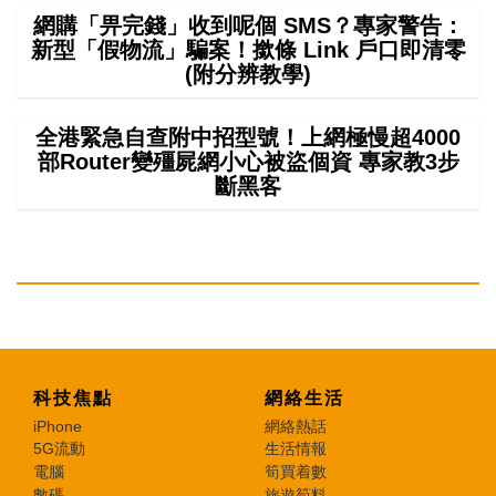
網購「畀完錢」收到呢個 SMS？專家警告：
新型「假物流」騙案！撳條 Link 戶口即清零
(附分辨教學)
全港緊急自查附中招型號！上網極慢超4000
部Router變殭屍網小心被盜個資 專家教3步
斷黑客
科技焦點
網絡生活
iPhone
網絡熱話
5G流動
生活情報
電腦
筍買着數
數碼
旅遊筍料