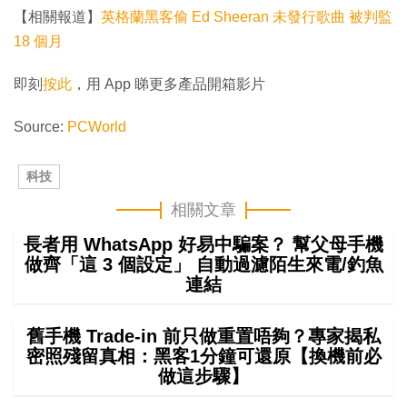
【相關報道】
英格蘭黑客偷 Ed Sheeran 未發行歌曲 被判監
18 個月
即刻
按此
，用 App 睇更多產品開箱影片
Source:
PCWorld
科技
相關文章
長者用 WhatsApp 好易中騙案？ 幫父母手機
做齊「這 3 個設定」 自動過濾陌生來電/釣魚
連結
舊手機 Trade-in 前只做重置唔夠？專家揭私
密照殘留真相：黑客1分鐘可還原【換機前必
做這步驟】