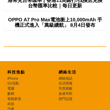
港幣兌台幣匯率 | 香港11間銀行/找換店兌換
台幣匯率比較｜每日更新
OPPO A7 Pro Max電池衝上10,000mAh 手
機正式進入「萬級續航」 8月4日發布
科技焦點
網絡生活
iPhone
網絡熱話
5G流動
生活情報
電腦
筍買着數
數碼
旅遊筍料
智能家居
熱門話題
科技
汽車