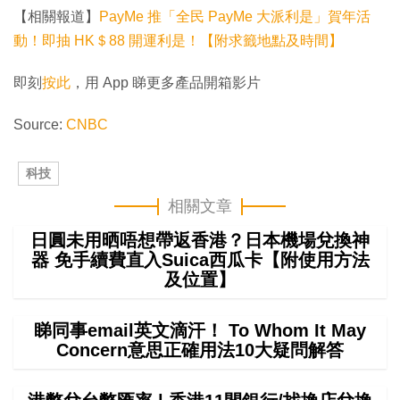
【相關報道】
PayMe 推「全民 PayMe 大派利是」賀年活
動！即抽 HK＄88 開運利是！【附求籤地點及時間】
即刻
按此
，用 App 睇更多產品開箱影片
Source:
CNBC
科技
相關文章
日圓未用晒唔想帶返香港？日本機場兌換神
器 免手續費直入Suica西瓜卡【附使用方法
及位置】
睇同事email英文滴汗！ To Whom It May
Concern意思正確用法10大疑問解答