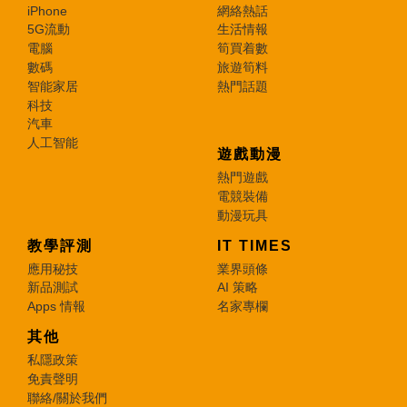
iPhone
網絡熱話
5G流動
生活情報
電腦
筍買着數
數碼
旅遊筍料
智能家居
熱門話題
科技
汽車
人工智能
遊戲動漫
熱門遊戲
電競裝備
動漫玩具
教學評測
IT TIMES
應用秘技
業界頭條
新品測試
AI 策略
Apps 情報
名家專欄
其他
私隱政策
免責聲明
聯絡/關於我們