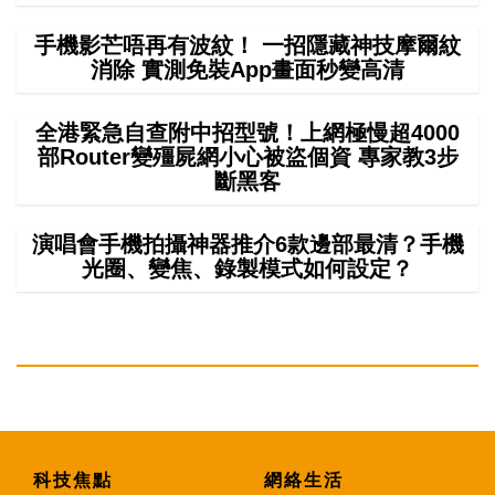
手機影芒唔再有波紋！ 一招隱藏神技摩爾紋
消除 實測免裝App畫面秒變高清
全港緊急自查附中招型號！上網極慢超4000
部Router變殭屍網小心被盜個資 專家教3步
斷黑客
演唱會手機拍攝神器推介6款邊部最清？手機
光圈、變焦、錄製模式如何設定？
科技焦點
網絡生活