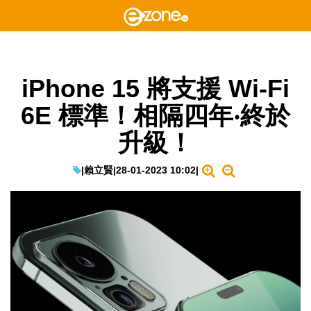
iPhone 15 將支援 Wi-Fi
6E 標準！相隔四年‧終於
升級！
|
賴立賢
|
28-01-2023 10:02
|