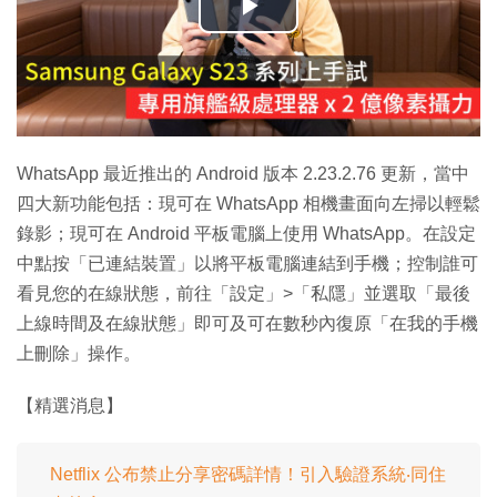
播
放
影
片
WhatsApp 最近推出的 Android 版本 2.23.2.76 更新，當中
四大新功能包括：現可在 WhatsApp 相機畫面向左掃以輕鬆
錄影；現可在 Android 平板電腦上使用 WhatsApp。在設定
中點按「已連結裝置」以將平板電腦連結到手機；控制誰可
看見您的在線狀態，前往「設定」>「私隱」並選取「最後
上線時間及在線狀態」即可及可在數秒內復原「在我的手機
上刪除」操作。
【精選消息】
Netflix 公布禁止分享密碼詳情！引入驗證系統‧同住