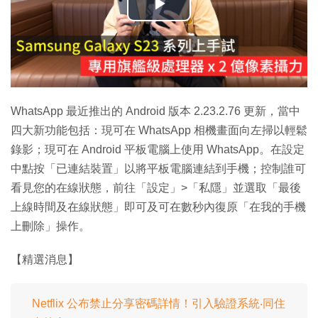
播
放
影
片
WhatsApp 最近推出的 Android 版本 2.23.2.76 更新，當中
四大新功能包括：現可在 WhatsApp 相機畫面向左掃以輕鬆
錄影；現可在 Android 平板電腦上使用 WhatsApp。在設定
中點按「已連結裝置」以將平板電腦連結到手機；控制誰可
看見您的在線狀態，前往「設定」>「私隱」並選取「最後
上線時間及在線狀態」即可及可在數秒內復原「在我的手機
上刪除」操作。
【精選消息】
Netflix 公布禁止分享密碼詳情！引入驗證系統‧同住