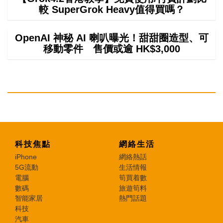
較 SuperGrok Heavy值得買嗎？
OpenAI 神秘 AI 喇叭曝光！甜甜圈造型、可
移動零件 售價或逾 HK$3,000
科技焦點
網絡生活
iPhone
網絡熱話
5G流動
生活情報
電腦
筍買着數
數碼
旅遊筍料
智能家居
熱門話題
科技
汽車