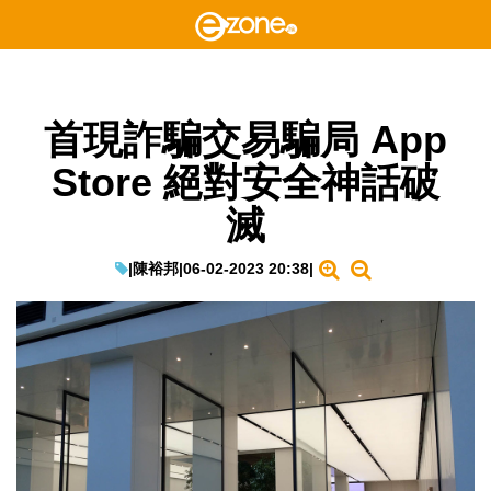
首現詐騙交易騙局 App
Store 絕對安全神話破
滅
|
陳裕邦
|
06-02-2023 20:38
|