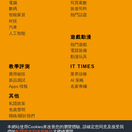
電腦
筍買着數
數碼
旅遊筍料
智能家居
熱門話題
科技
汽車
人工智能
遊戲動漫
熱門遊戲
電競裝備
動漫玩具
教學評測
IT TIMES
應用秘技
業界頭條
新品測試
AI 策略
Apps 情報
名家專欄
其他
私隱政策
免責聲明
聯絡/關於我們
本網站使用Cookies來改善您的瀏覽體驗, 請確定您同意及接受我
© 2026 e-zone. All Rights Reserved.
們的
私隱政策與使用條款
才繼續瀏覽。