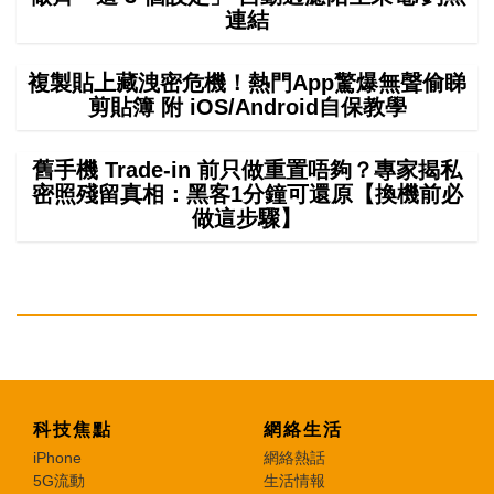
連結
複製貼上藏洩密危機！熱門App驚爆無聲偷睇
剪貼簿 附 iOS/Android自保教學
舊手機 Trade-in 前只做重置唔夠？專家揭私
密照殘留真相：黑客1分鐘可還原【換機前必
做這步驟】
科技焦點
網絡生活
iPhone
網絡熱話
5G流動
生活情報