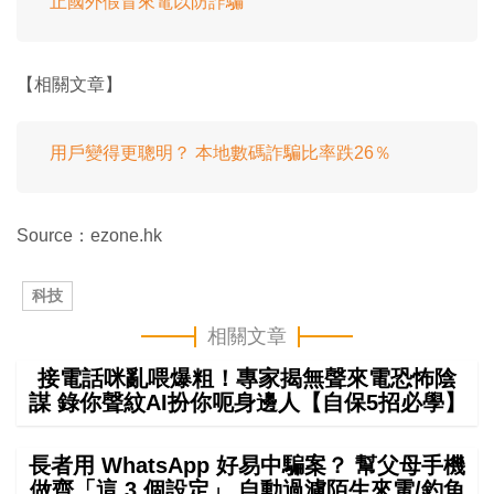
止國外假冒來電以防詐騙
【相關文章】
用戶變得更聰明？ 本地數碼詐騙比率跌26％
Source：ezone.hk
科技
相關文章
接電話咪亂喂爆粗！專家揭無聲來電恐怖陰
謀 錄你聲紋AI扮你呃身邊人【自保5招必學】
長者用 WhatsApp 好易中騙案？ 幫父母手機
做齊「這 3 個設定」 自動過濾陌生來電/釣魚