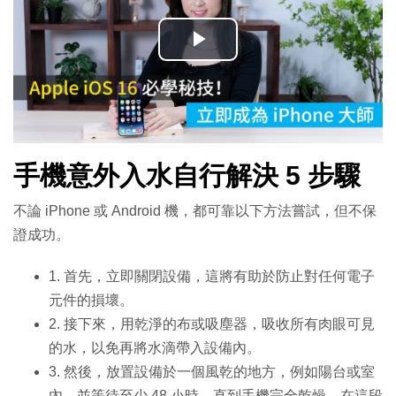
播
放
影
手機意外入水自行解決 5 步驟
片
不論 iPhone 或 Android 機，都可靠以下方法嘗試，但不保
證成功。
1. 首先，立即關閉設備，這將有助於防止對任何電子
元件的損壞。
2. 接下來，用乾淨的布或吸塵器，吸收所有肉眼可見
的水，以免再將水滴帶入設備內。
3. 然後，放置設備於一個風乾的地方，例如陽台或室
內，並等待至少 48 小時，直到手機完全乾燥。在這段