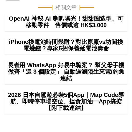
相關文章
OpenAI 神秘 AI 喇叭曝光！甜甜圈造型、可
移動零件 售價或逾 HK$3,000
iPhone換電池時間幾耐？對比原廠vs坊間換
電幾錢？專家5招保養延電池壽命
長者用 WhatsApp 好易中騙案？ 幫父母手機
做齊「這 3 個設定」 自動過濾陌生來電/釣魚
連結
2026 日本自駕遊必裝5個App｜Map Code導
航、即時停車場空位、搵食加油一App搞掂
【附下載連結】