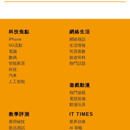
科技焦點
網絡生活
iPhone
網絡熱話
5G流動
生活情報
電腦
筍買着數
數碼
旅遊筍料
智能家居
熱門話題
科技
汽車
人工智能
遊戲動漫
熱門遊戲
電競裝備
動漫玩具
教學評測
IT TIMES
應用秘技
業界頭條
新品測試
AI 策略