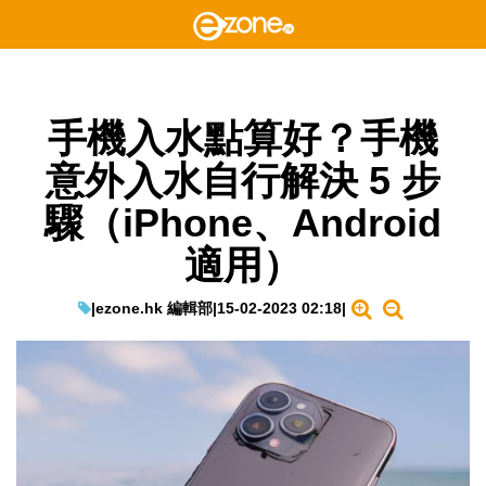
手機入水點算好？手機
意外入水自行解決 5 步
驟（iPhone、Android
適用）
|
ezone.hk 編輯部
|
15-02-2023 02:18
|