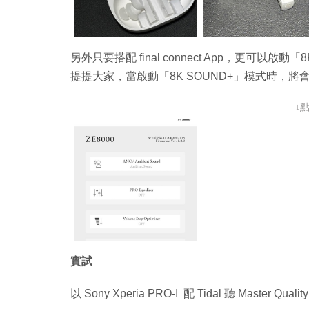
另外只要搭配 final connect App，更可
提提大家，當啟動「8K SOUND+」模式時，
↓
實試
以 Sony Xperia PRO-I 配 Tidal 聽 Mast