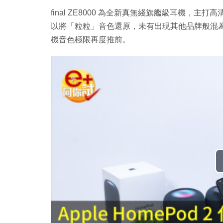
final ZE8000 為全新真無綫旗艦級耳機，主打高
以將「粒粒」音色還原，未有出現其他品牌般混
機音色極限再度推前。