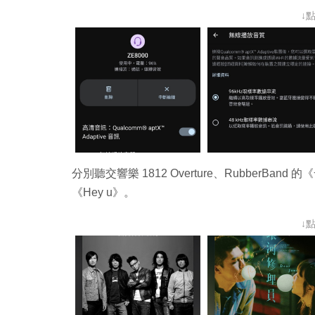
↓
分別聽交響樂 1812 Overture、RubberBan
《Hey u》。
↓