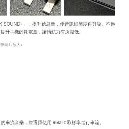
以啟動「8K SOUND+」，提升信息量，使音訊細節度再升級。不過
將會提升耳機的耗電量，讓續航力有所減低。
點擊圖片放大↓
er Quality 的串流音樂，並選擇使用 96kHz 取樣率進行串流。