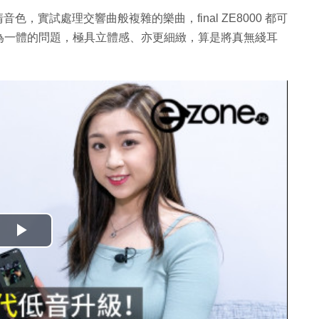
清音色，實試處理交響曲般複雜的樂曲，final ZE8000 都可
為一體的問題，極具立體感、亦更細緻，算是將真無綫耳
播
放
影