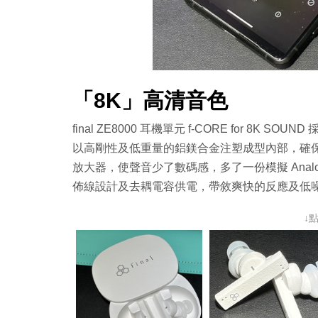
「8K」高清音色
final ZE8000 耳機單元 f-CORE for 
以高剛性及低重量的鋁鎂合金注塑成型內部，確保
放大器，使聲音少了數碼感，多了一份模擬 Analo
佈線設計及去耦電容供電，帶敘爽快的反應及低
↓