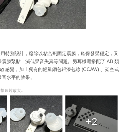
8K SOUND 採用特別設計，廢除以粘合劑固定震膜，確保發聲穩定，又
震膜緊貼，減低聲音失真等問題。另耳機還搭配了 AB 類
g 感覺，加上獨有的輕量銅包鋁漆包線 (CCAW) 、架空式
噪音水平的效果。
點擊圖片放大↓
+2