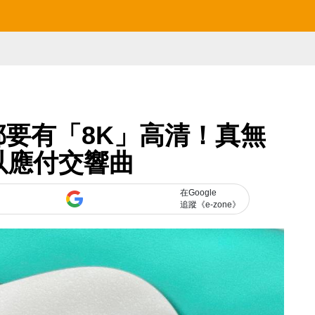
 聽歌都要有「8K」高清！真無
以應付交響曲
在Google
追蹤《e-zone》