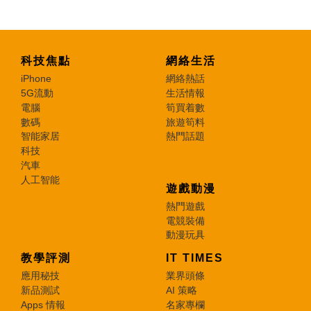
科技焦點
網絡生活
iPhone
網絡熱話
5G流動
生活情報
電腦
筍買着數
數碼
旅遊筍料
智能家居
熱門話題
科技
汽車
人工智能
遊戲動漫
熱門遊戲
電競裝備
動漫玩具
教學評測
IT TIMES
應用秘技
業界頭條
新品測試
AI 策略
Apps 情報
名家專欄