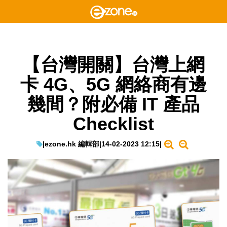
【台灣開關】台灣上網
卡 4G、5G 網絡商有邊
幾間？附必備 IT 產品
Checklist
|
ezone.hk 編輯部
|
14-02-2023 12:15
|