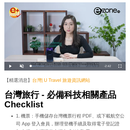
剩
-
2:42
載
播
開
全
入
放
啟
螢
完
音
幕
餘
畢
效
:
【精選消息】
台灣| U Travel 旅遊資訊網站
2
時
0
.
0
台灣旅行 - 必備科技相關產品
間
0
%
Checklist
1. 機票：手機儲存台灣機票行程 PDF、或下載航空公
司 App 登入會員，辦理登機手續及取得電子登記證