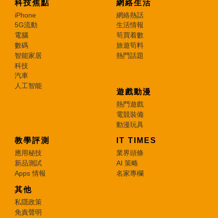
科技焦點
網絡生活
iPhone
網絡熱話
5G流動
生活情報
電腦
筍買着數
數碼
旅遊筍料
智能家居
熱門話題
科技
汽車
人工智能
遊戲動漫
熱門遊戲
電競裝備
動漫玩具
教學評測
IT TIMES
應用秘技
業界頭條
新品測試
AI 策略
Apps 情報
名家專欄
其他
私隱政策
免責聲明