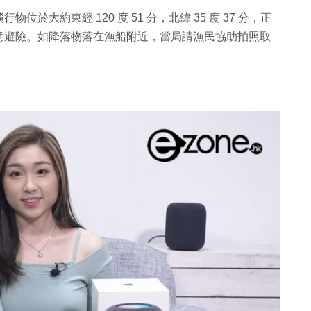
大約東經 120 度 51 分，北緯 35 度 37 分，正
意避險。如降落物落在漁船附近，當局請漁民協助拍照取