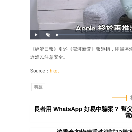
載
播
開
入
放
啟
完
音
畢
效
:
《經濟日報》引述《澎湃新聞》報道指，即墨區
1
6
近漁民注意安全。
.
8
8
%
Source：
hket
科技
長者用 WhatsApp 好易中騙案？ 
電