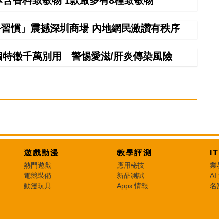
本含香料致敏物 1款最多有8種致敏物
習慣」震撼深圳商場 內地網民激讚有秩序
特徵千萬別用 警惕愛滋/肝炎傳染風險
遊戲動漫
教學評測
I
熱門遊戲
應用秘技
業
電競裝備
新品測試
AI
動漫玩具
Apps 情報
名