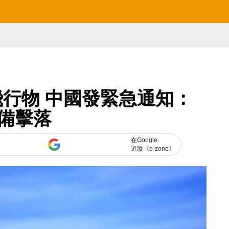
行物 中國發緊急通知：
備擊落
在Google
追蹤《e-zone》