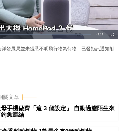
剩
-
3:12
全
螢
幕
餘
海洋發展局並未獲悉不明飛行物為何物，已發短訊通知附
時
間
相關文章
幫父母手機做齊「這 3 個設定」 自動過濾陌生來
/釣魚連結