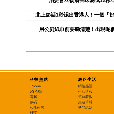
消委會衣物清香珠測試12樣
北上熱話1秒認出香港人！一個「好
用公廁紙巾前要睇清楚！出現呢個
科技焦點
網絡生活
iPhone
網絡熱話
5G流動
生活情報
電腦
筍買着數
數碼
旅遊筍料
智能家居
熱門話題
科技