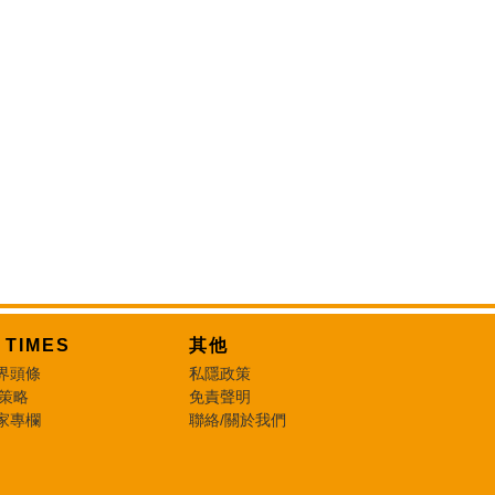
T TIMES
其他
界頭條
私隱政策
 策略
免責聲明
家專欄
聯絡/關於我們