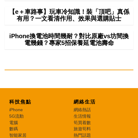
【e＋車路事】玩車冷知識！裝「頂吧」真係
有用？一文看清作用、效果與選購貼士
iPhone換電池時間幾耐？對比原廠vs坊間換
電幾錢？專家5招保養延電池壽命
科技焦點
網絡生活
iPhone
網絡熱話
5G流動
生活情報
電腦
筍買着數
數碼
旅遊筍料
智能家居
熱門話題