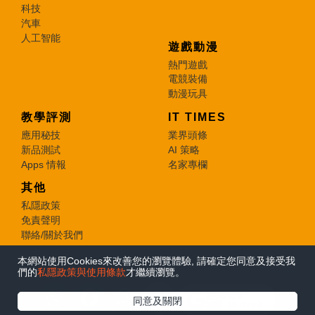
科技
汽車
人工智能
遊戲動漫
熱門遊戲
電競裝備
動漫玩具
教學評測
IT TIMES
應用秘技
業界頭條
新品測試
AI 策略
Apps 情報
名家專欄
其他
私隱政策
免責聲明
聯絡/關於我們
本網站使用Cookies來改善您的瀏覽體驗, 請確定您同意及接受我
© 2026 e-zone. All Rights Reserved.
們的
私隱政策與使用條款
才繼續瀏覽。
在Google
同意及關閉
追蹤《e-zone》