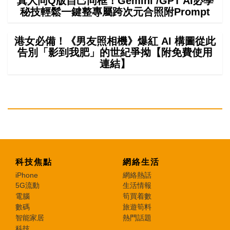
真人同Q版自己同框！Gemini /GPT AI必學
秘技輕鬆一鍵整專屬跨次元合照附Prompt
港女必備！《男友照相機》爆紅 AI 構圖從此
告別「影到我肥」的世紀爭拗【附免費使用
連結】
科技焦點
網絡生活
iPhone
網絡熱話
5G流動
生活情報
電腦
筍買着數
數碼
旅遊筍料
智能家居
熱門話題
科技