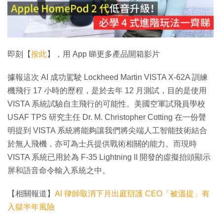
放
影
片
即刻【
按此
】，用 App 睇更多產品開箱影片
據報這次 AI 成功駕駛 Lockheed Martin VISTA X-62A 訓練
機飛行 17 小時的歷程，是於去年 12 月測試，目的是使用
VISTA 系統試驗自主飛行的可能性。美國空軍試飛員學校
USAF TPS 研究主任 Dr. M. Christopher Cotting 在一份聲
明提到 VISTA 系統將能夠讓我們將尖端人工智能技術結合
於無人飛機，亦可為士兵提供戰術相關的能力。而現時
VISTA 系統已用於為 F-35 Lightning II 開發的虛擬抬頭顯示
屏和語音命令輸入系統之中。
【相關報道】
AI 律師取消下月出庭辯護 CEO「被溫提」有
入獄半年風險