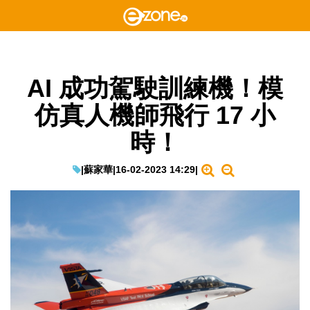
AI 成功駕駛訓練機！模
仿真人機師飛行 17 小
時！
|
蘇家華
|
16-02-2023 14:29
|