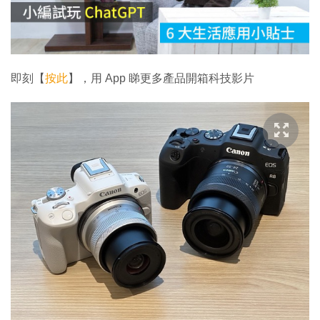
放
影
片
即刻【
按此
】，用 App 睇更多產品開箱科技影片