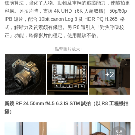
焦演算法，強化了人物、動物及車輛的追蹤能力，使隨拍更
容易。另拍片時，支援 4K UHD（6K 人超取樣） 50p/60p
IPB 短片，配合 10bit canon Log 3 及 HDR PQ H.265 格
式，解晰力及質素頗有保證。另 R8 還引入「對焦呼吸校
正」功能，確保影片的穩定，使用體驗不俗。
↓點擊圖片放大↓
+2
新鏡 RF 24-50mm f/4.5-6.3 IS STM 試拍（以 R8 工程機拍
攝）