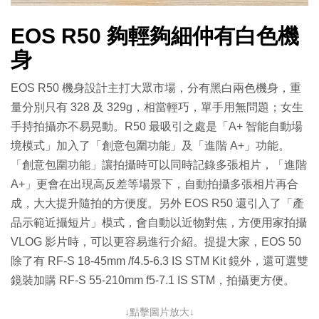
EOS R50 夠輕夠細仲有白色機
身
EOS R50 機身設計主打大眾市場，分有黑白兩色機身，重
量分別只有 328 及 329g，相當輕巧，單手用無問題；女生
手持拍攝亦不易晃動。R50 最吸引之處是「A+ 智能自動場
境模式」加入了「創意包圍功能」及「進階 A+」功能。
「創意包圍功能」讓拍攝時可以同時記錄多張相片，「進階
A+」更會在出現高反差等場景下，自動拍攝多張相片再合
成，大大提升隨拍的方便度。另外 EOS R50 還引入了「產
品示範近攝短片」模式，會自動以近物對焦，方便用家拍攝
VLOG 影片時，可以更容易進行介紹。提提大家，EOS 50
除了有 RF-S 18-45mm /f4.5-6.3 IS STM Kit 鏡外，還可選雙
鏡裝加購 RF-S 55-210mm f5-7.1 IS STM，拍攝更方便。
↓點擊圖片放大↓