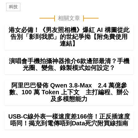
科技
相關文章
港女必備！《男友照相機》爆紅 AI 構圖從此
告別「影到我肥」的世紀爭拗【附免費使用
連結】
演唱會手機拍攝神器推介6款邊部最清？手機
光圈、變焦、錄製模式如何設定？
阿里巴巴發佈 Qwen 3.8-Max 2.4 萬億參
數、100 萬 Token 上下文 主打編程、辦公
及多模態能力
USB-C線外表一樣速度差166倍！正反插速度
唔同！揭充到電傳唔到Data死穴附買線指南