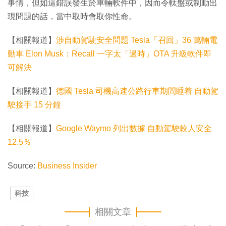
事情，但如這錯誤發生於車輛軟件中，因而令軚盤或制動出
現問題的話，當中取時會取你性命。
【相關報道】
涉自動駕駛安全問題 Tesla「召回」36 萬輛電
動車 Elon Musk：Recall 一字太「過時」OTA 升級軟件即
可解決
【相關報道】
德國 Tesla 司機高速公路行車期間睡着 自動駕
駛接手 15 分鐘
【相關報道】
Google Waymo 列出數據 自動駕駛較人安全
12.5％
Source:
Business Insider
科技
相關文章