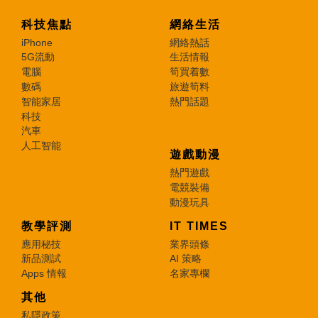
科技焦點
網絡生活
iPhone
網絡熱話
5G流動
生活情報
電腦
筍買着數
數碼
旅遊筍料
智能家居
熱門話題
科技
汽車
人工智能
遊戲動漫
熱門遊戲
電競裝備
動漫玩具
教學評測
IT TIMES
應用秘技
業界頭條
新品測試
AI 策略
Apps 情報
名家專欄
其他
私隱政策