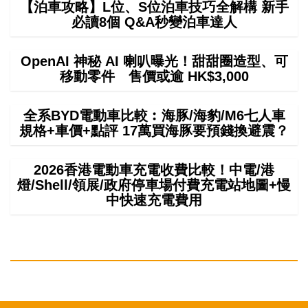
【泊車攻略】L位、S位泊車技巧全解構 新手
必讀8個 Q&A秒變泊車達人
OpenAI 神秘 AI 喇叭曝光！甜甜圈造型、可
移動零件 售價或逾 HK$3,000
全系BYD電動車比較︰海豚/海豹/M6七人車
規格+車價+點評 17萬買海豚要預錢換避震？
2026香港電動車充電收費比較！中電/港
燈/Shell/領展/政府停車場付費充電站地圖+慢
中快速充電費用