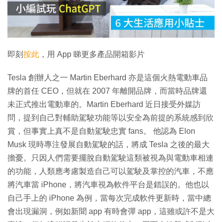
放
影
片
即刻
按此
，用 App 睇更多產品開箱影片
Tesla 創辦人之一 Martin Eberhard 亦是這個火熱電動車品
牌的首任 CEO，但就在 2007 年離開品牌，而當時品牌還
未正式推出電動車的。Martin Eberhard 近日接受外媒訪
問，提到自己對輔助駕駛功能等以安全為前提的系統感到欣
賞，但事實上真不是自動駕駛忠實 fans。 他認為 Elon
Musk 現時專注發展自動駕駛的話，將成 Tesla 之後的最大
擔憂。只因人們需要擺脫自動駕駛這類被視為與電動車相連
的功能，人類應考慮製造自己可以駕駛及掌控的汽車，不應
將汽車當 iPhone，將汽車視為軟件平台是錯誤的。他也以
自己手上的 iPhone 為例，當每次完成軟件更新時，當中總
會出現漏洞，例如新聞 app 有時會彈 app，這雖或許不是大