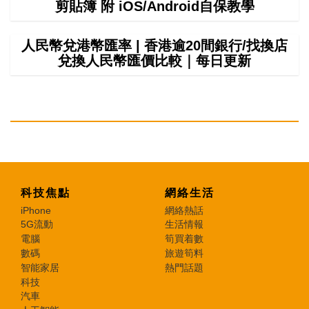
剪貼簿 附 iOS/Android自保教學
人民幣兌港幣匯率 | 香港逾20間銀行/找換店
兌換人民幣匯價比較｜每日更新
科技焦點
網絡生活
iPhone
網絡熱話
5G流動
生活情報
電腦
筍買着數
數碼
旅遊筍料
智能家居
熱門話題
科技
汽車