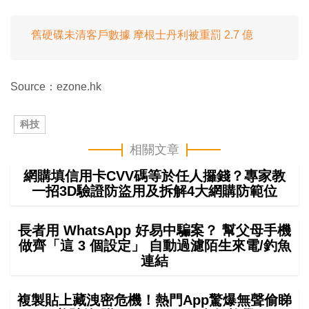
舊硬碟未清客戶數據 摩根士丹利被重罰 2.7 億
Source：ezone.hk
科技
相關文章
網購填信用卡CVV碼等於任人攞錢？專家教
一招3D驗證防盜用及拆解4大網購防範位
長者用 WhatsApp 好易中騙案？ 幫父母手機
做齊「這 3 個設定」 自動過濾陌生來電/釣魚
連結
複製貼上藏洩密危機！熱門App驚爆無聲偷睇