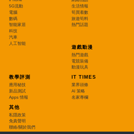
5G流動
生活情報
電腦
筍買着數
數碼
旅遊筍料
智能家居
熱門話題
科技
汽車
人工智能
遊戲動漫
熱門遊戲
電競裝備
動漫玩具
教學評測
IT TIMES
應用秘技
業界頭條
新品測試
AI 策略
Apps 情報
名家專欄
其他
私隱政策
免責聲明
聯絡/關於我們