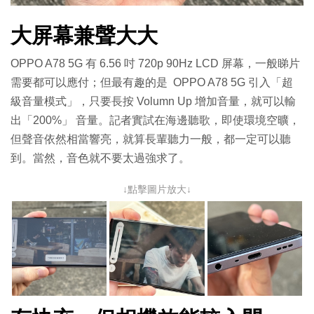
大屏幕兼聲大大
OPPO A78 5G 有 6.56 吋 720p 90Hz LCD 屏幕，一般睇片
需要都可以應付；但最有趣的是 OPPO A78 5G 引入「超
級音量模式」，只要長按 Volumn Up 增加音量，就可以輸
出「200%」 音量。記者實試在海邊聽歌，即使環境空曠，
但聲音依然相當響亮，就算長輩聽力一般，都一定可以聽
到。當然，音色就不要太過強求了。
↓點擊圖片放大↓