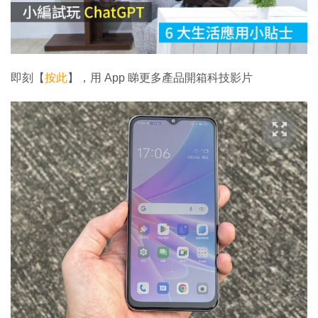
放
影
片
即刻【
按此
】，用 App 睇更多產品開箱科技影片