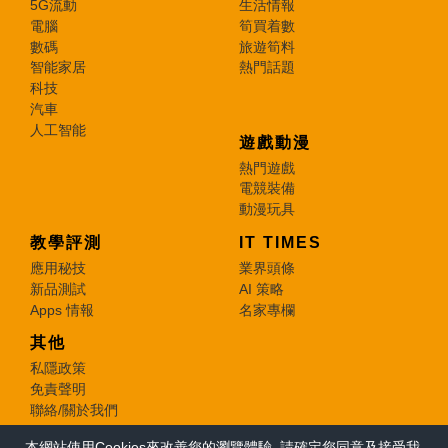
5G流動
生活情報
電腦
筍買着數
數碼
旅遊筍料
智能家居
熱門話題
科技
汽車
人工智能
遊戲動漫
熱門遊戲
電競裝備
動漫玩具
教學評測
IT TIMES
應用秘技
業界頭條
新品測試
AI 策略
Apps 情報
名家專欄
其他
私隱政策
免責聲明
聯絡/關於我們
本網站使用Cookies來改善您的瀏覽體驗, 請確定您同意及接受我