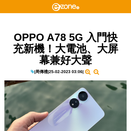
OPPO A78 5G 入門快
充新機！大電池、大屏
幕兼好大聲
|
周傳禮
|
25-02-2023 03:06
|