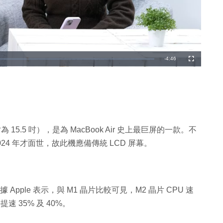
剩
-
4:46
全
螢
幕
餘
時
間
寸為 15.5 吋），是為 MacBook Air 史上最巨屏的一款。不
於 2024 年才面世，故此機應備傳統 LCD 屏幕。
片，據 Apple 表示，與 M1 晶片比較可見，M2 晶片 CPU 速
速 35% 及 40%。