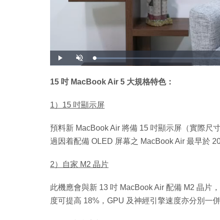
載
播
開
入
放
啟
完
音
畢
效
:
15 吋 MacBook Air 5 大規格特色：
1
1
.
3
1）15 吋顯示屏
3
%
預料新 MacBook Air 將備 15 吋顯示屏（實際尺
過因着配備 OLED 屏幕之 MacBook Air 最早
2）自家 M2 晶片
此機應會與新 13 吋 MacBook Air 配備 M2 晶
度可提高 18%，GPU 及神經引擎速度亦分別一併提