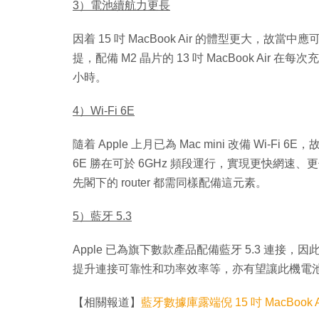
3）電池續航力更長
因着 15 吋 MacBook Air 的體型更大，故
提，配備 M2 晶片的 13 吋 MacBook Air 
小時。
4）Wi-Fi 6E
隨着 Apple 上月已為 Mac mini 改備 Wi-Fi 6E，故
6E 勝在可於 6GHz 頻段運行，實現更快網速、更
先閣下的 router 都需同樣配備這元素。
5）藍牙 5.3
Apple 已為旗下數款產品配備藍牙 5.3 連接，因此推斷
提升連接可靠性和功率效率等，亦有望讓此機電池壽
【相關報道】
藍牙數據庫露端倪 15 吋 MacBook 