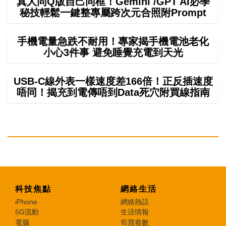
真人同Q版自己同框！Gemini /GPT AI必學
秘技輕鬆一鍵整專屬跨次元合照附Prompt
手機電量急跌不耐用！專家揭手機電池老化
小心3件事 避免睡覺充電到天光
USB-C線外表一樣速度差166倍！正反插速度
唔同！揭充到電傳唔到Data死穴附買線指南
科技焦點
網絡生活
iPhone
網絡熱話
5G流動
生活情報
電腦
筍買着數