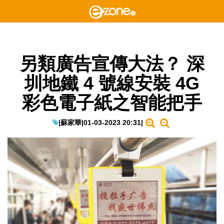
另類廣告宣傳大法？ 深
圳地鐵 4 號線安裝 4G
彩色電子紙之智能把手
|
蘇家華
|
01-03-2023 20:31
|