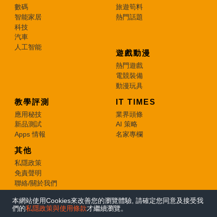
數碼
旅遊筍料
智能家居
熱門話題
科技
汽車
人工智能
遊戲動漫
熱門遊戲
電競裝備
動漫玩具
教學評測
IT TIMES
應用秘技
業界頭條
新品測試
AI 策略
Apps 情報
名家專欄
其他
私隱政策
免責聲明
聯絡/關於我們
本網站使用Cookies來改善您的瀏覽體驗, 請確定您同意及接受我
© 2026 e-zone. All Rights Reserved.
們的
私隱政策與使用條款
才繼續瀏覽。