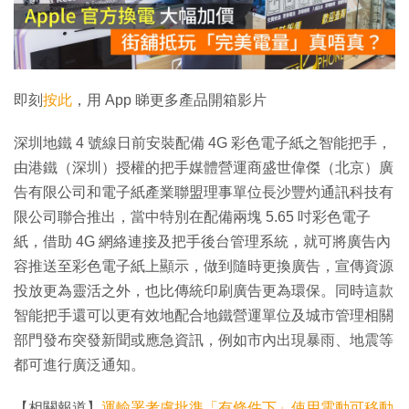
放
影
片
即刻
按此
，用 App 睇更多產品開箱影片
深圳地鐵 4 號線日前安裝配備 4G 彩色電子紙之智能把手，
由港鐵（深圳）授權的把手媒體營運商盛世偉傑（北京）廣
告有限公司和電子紙產業聯盟理事單位長沙豐灼通訊科技有
限公司聯合推出，當中特別在配備兩塊 5.65 吋彩色電子
紙，借助 4G 網絡連接及把手後台管理系統，就可將廣告內
容推送至彩色電子紙上顯示，做到隨時更換廣告，宣傳資源
投放更為靈活之外，也比傳統印刷廣告更為環保。同時這款
智能把手還可以更有效地配合地鐵營運單位及城市管理相關
部門發布突發新聞或應急資訊，例如市內出現暴雨、地震等
都可進行廣泛通知。
【相關報道】
運輸署考慮批準「有條件下」使用電動可移動