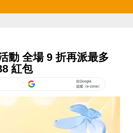
活動 全場 9 折再派最多
88 紅包
在Google
追蹤《e-zone》