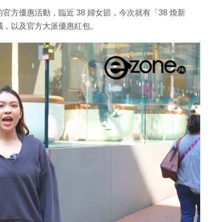
方優惠活動，臨近 38 婦女節，今次就有「38 煥新
減，以及官方大派優惠紅包。