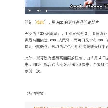
載
播
開
入
放
啟
完
音
畢
效
:
即刻【
按此
】，用 App 睇更多產品開箱影片
3
4
.
1
今次的「38 煥新周」，由即日起至 3 月 8 日
1
%
券最高面額達 3888 人民幣，而每日又會有 888 
提高中獎機會。獲取的紅包可用於淘竇或天貓平
此外，就算沒有獲得高面額的紅包，由 3 月 4 日
惠，同時可配合跨店滿 200 減 20 優惠。至
參與一次。
【熱門報道】