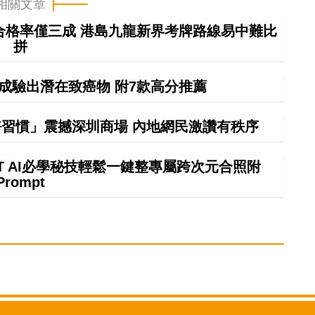
相關文章
車合格率僅三成 港島九龍新界考牌路線易中難比
拼
9成驗出潛在致癌物 附7款高分推薦
習慣」震撼深圳商場 內地網民激讚有秩序
GPT AI必學秘技輕鬆一鍵整專屬跨次元合照附
Prompt