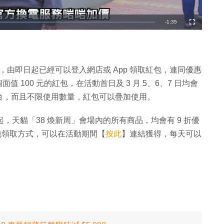
剩
-
1:35
全
螢
幕
餘
時
間
為止，由即日起已經可以登入網店或 App 領取紅包，連同優惠
個面值 100 元的紅包，在活動首日及 3 月 5、6、7 日均會
台，而且不限使用數量，紅包可以疊加使用。
起，天貓「38 煥新周」會場內的所有商品，均會有 9 折優
於紅包領取方式，可以在活動期間【
按此
】連結獲得，每天可以