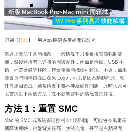
播
放
影
片
即刻【
按此
】，用 App 睇更多產品開箱影片
當遇上無法正常開機前，一般情況下只要長按電源強制關
機，然後將所有已連接的周邊配件，例如是滑鼠、USB 手
指、外置硬碟等移除，待會重新開機便可解決。不過，如果
裝置長時間停留在白蘋果 Logo，可以是因為驅動程式、軟
件等原因造成，通常情況下都不涉及硬件問題，此時大家可
以嘗試以下兩個方法，在不影響資料的情況嘗試修復。
方法 1：重置 SMC
Mac 的 SMC 或系統管理控制器出現問題，可能會令風扇長
期高速運轉、鍵盤背光長亮、無法充電、甚至是白蘋果問