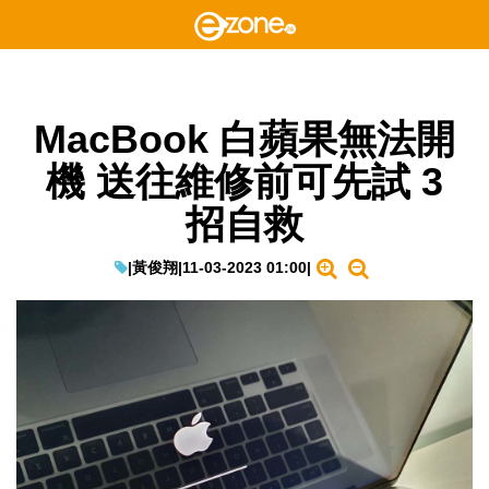
MacBook 白蘋果無法開
機 送往維修前可先試 3
招自救
|
黃俊翔
|
11-03-2023 01:00
|