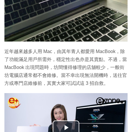
近年越來越多人用 Mac，由其年青人都愛用 MacBook，除
了功能滿足用戶所需外，穩定性出色亦是其賣點。不過，當
MacBook 出現問題時，坊間懂得修理的店舖較少，一般街
坊電腦店通常都不會維修。當不幸出現無法開機時，送往官
方或專門店維修前，其實大家可試試這 3 招自救。