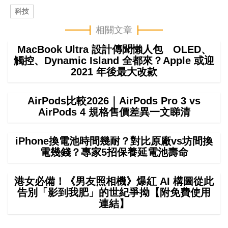
科技
相關文章
MacBook Ultra 設計傳聞懶人包 OLED、
觸控、Dynamic Island 全都來？Apple 或迎
2021 年後最大改款
AirPods比較2026｜AirPods Pro 3 vs
AirPods 4 規格售價差異一文睇清
iPhone換電池時間幾耐？對比原廠vs坊間換
電幾錢？專家5招保養延電池壽命
港女必備！《男友照相機》爆紅 AI 構圖從此
告別「影到我肥」的世紀爭拗【附免費使用
連結】