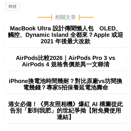
科技
相關文章
MacBook Ultra 設計傳聞懶人包 OLED、
觸控、Dynamic Island 全都來？Apple 或迎
2021 年後最大改款
AirPods比較2026｜AirPods Pro 3 vs
AirPods 4 規格售價差異一文睇清
iPhone換電池時間幾耐？對比原廠vs坊間換
電幾錢？專家5招保養延電池壽命
港女必備！《男友照相機》爆紅 AI 構圖從此
告別「影到我肥」的世紀爭拗【附免費使用
連結】