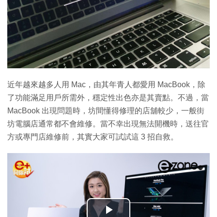
近年越來越多人用 Mac，由其年青人都愛用 MacBook，除
了功能滿足用戶所需外，穩定性出色亦是其賣點。不過，當
MacBook 出現問題時，坊間懂得修理的店舖較少，一般街
坊電腦店通常都不會維修。當不幸出現無法開機時，送往官
方或專門店維修前，其實大家可試試這 3 招自救。