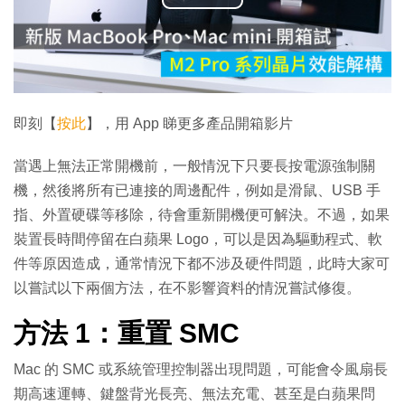
播
放
影
片
即刻【
按此
】，用 App 睇更多產品開箱影片
當遇上無法正常開機前，一般情況下只要長按電源強制關
機，然後將所有已連接的周邊配件，例如是滑鼠、USB 手
指、外置硬碟等移除，待會重新開機便可解決。不過，如果
裝置長時間停留在白蘋果 Logo，可以是因為驅動程式、軟
件等原因造成，通常情況下都不涉及硬件問題，此時大家可
以嘗試以下兩個方法，在不影響資料的情況嘗試修復。
方法 1：重置 SMC
Mac 的 SMC 或系統管理控制器出現問題，可能會令風扇長
期高速運轉、鍵盤背光長亮、無法充電、甚至是白蘋果問