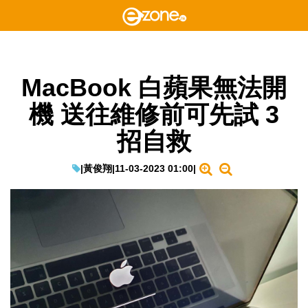
MacBook 白蘋果無法開
機 送往維修前可先試 3
招自救
|
黃俊翔
|
11-03-2023 01:00
|