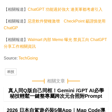
【相關報道】
ChatGPT 功能過於強大 連美軍都考慮引入
【相關報道】
惡意軟件變種激增 CheckPoint 籲謹慎使用
ChatGP
【相關報道】
Walmart 內部 Memo 曝光 禁員工向 ChatGPT
分享工作相關資訊
Source:
TechGoing
科技
相關文章
真人同Q版自己同框！Gemini /GPT AI必學
秘技輕鬆一鍵整專屬跨次元合照附Prompt
2026 日本自駕遊必裝5個App｜Map Code導