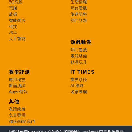
5G流動
生活情報
電腦
筍買着數
數碼
旅遊筍料
智能家居
熱門話題
科技
汽車
人工智能
遊戲動漫
熱門遊戲
電競裝備
動漫玩具
教學評測
IT TIMES
應用秘技
業界頭條
新品測試
AI 策略
Apps 情報
名家專欄
其他
私隱政策
免責聲明
聯絡/關於我們