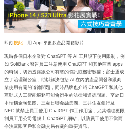
播
放
影
片
即刻
按此
，用 App 睇更多產品開箱影片
現時多個日本企業對 ChatGPT 等 AI 工具設下使用限制，例
如 SoftBank 警告員工注意使用 ChatGPT 和其他商業 apps
的時候，切勿透露跟公司有關的資訊或機密數據；富士通成
立了治理辦公室，助以解決包括 AI 在內的產品開發和跟商
業使用有關的道德問題，同時品牌也介紹 ChatGPT 和其他
互動式人工智能服務可能會衍生的法律和道德問題。至於日
本瑞穗金融集團、三菱日聯金融集團、三井住友銀行及
NEC 就禁止員工使用 ChatGPT 作工作用途，尤其瑞穗更限
制員工用公司電腦上 ChatGPT 網站，以防員工使用不當而
令洩露跟客戶和金融交易有關的重要資訊。