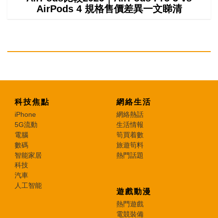
AirPods 4 規格售價差異一文睇清
科技焦點
網絡生活
iPhone
網絡熱話
5G流動
生活情報
電腦
筍買着數
數碼
旅遊筍料
智能家居
熱門話題
科技
汽車
人工智能
遊戲動漫
熱門遊戲
電競裝備