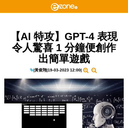
【AI 特攻】GPT-4 表現
令人驚喜 1 分鐘便創作
出簡單遊戲
|
黃俊翔
|
19-03-2023 12:00
|