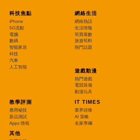
科技焦點
網絡生活
iPhone
網絡熱話
5G流動
生活情報
電腦
筍買着數
數碼
旅遊筍料
智能家居
熱門話題
科技
汽車
人工智能
遊戲動漫
熱門遊戲
電競裝備
動漫玩具
教學評測
IT TIMES
應用秘技
業界頭條
新品測試
AI 策略
Apps 情報
名家專欄
其他