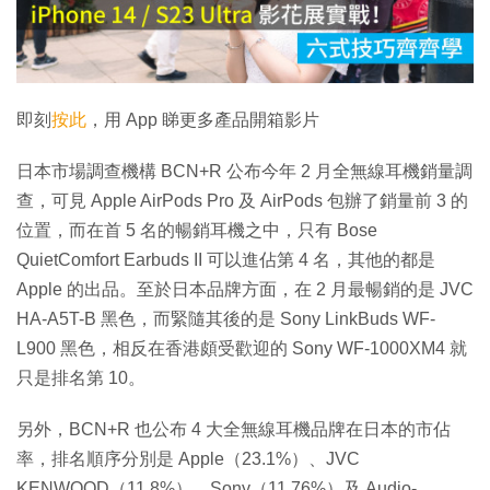
放
影
片
即刻
按此
，用 App 睇更多產品開箱影片
日本市場調查機構 BCN+R 公布今年 2 月全無線耳機銷量調
查，可見 Apple AirPods Pro 及 AirPods 包辦了銷量前 3 的
位置，而在首 5 名的暢銷耳機之中，只有 Bose
QuietComfort Earbuds II 可以進佔第 4 名，其他的都是
Apple 的出品。至於日本品牌方面，在 2 月最暢銷的是 JVC
HA-A5T-B 黑色，而緊隨其後的是 Sony LinkBuds WF-
L900 黑色，相反在香港頗受歡迎的 Sony WF-1000XM4 就
只是排名第 10。
另外，BCN+R 也公布 4 大全無線耳機品牌在日本的市佔
率，排名順序分別是 Apple（23.1%）、JVC
KENWOOD（11.8%）、Sony（11.76%）及 Audio-